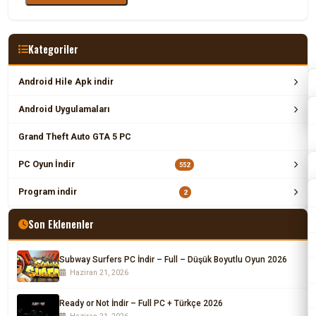
Kategoriler
Android Hile Apk indir
Android Uygulamaları
Grand Theft Auto GTA 5 PC
PC Oyun İndir
552
Program indir
2
Son Eklenenler
Subway Surfers PC İndir – Full – Düşük Boyutlu Oyun 2026
Haziran 21, 2026
Ready or Not İndir – Full PC + Türkçe 2026