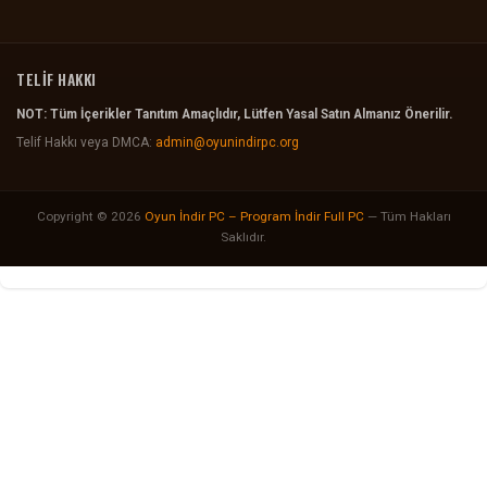
TELİF HAKKI
NOT: Tüm İçerikler Tanıtım Amaçlıdır, Lütfen Yasal Satın Almanız Önerilir.
Telif Hakkı veya DMCA:
admin@oyunindirpc.org
Copyright © 2026
Oyun İndir PC – Program İndir Full PC
— Tüm Hakları
Saklıdır.