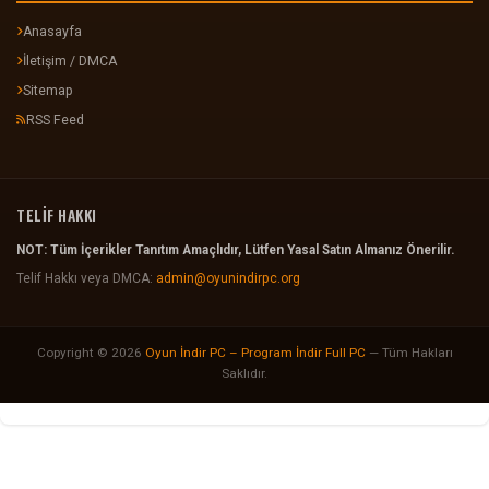
Anasayfa
İletişim / DMCA
Sitemap
RSS Feed
TELİF HAKKI
NOT: Tüm İçerikler Tanıtım Amaçlıdır, Lütfen Yasal Satın Almanız Önerilir.
Telif Hakkı veya DMCA:
admin@oyunindirpc.org
Copyright © 2026
Oyun İndir PC – Program İndir Full PC
— Tüm Hakları
Saklıdır.