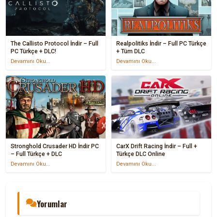
The Callisto Protocol İndir – Full
Realpolitiks İndir – Full PC Türkçe
PC Türkçe + DLC!
+ Tüm DLC
Devamını Oku...
Devamını Oku...
Stronghold Crusader HD İndir PC
CarX Drift Racing İndir – Full +
– Full Türkçe + DLC
Türkçe DLC Online
Devamını Oku...
Devamını Oku...
Yorumlar