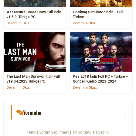
Assassin’s Creed Unity Full İndir
Cooking Simulator İndir – Full
v1.5.0, Türkçe PC
Türkçe
Devamını Oku...
Devamını Oku...
The Last Man Survivor İndir Full
Pes 2018 İndir Full PC + Türkçe –
v19.04.2025 Türkçe PC
Güncell Kadro 2023-2024
Devamını Oku...
Devamını Oku...
Yorumlar
Henüz yorum yapılmamış. İlk yorumu siz yapın!