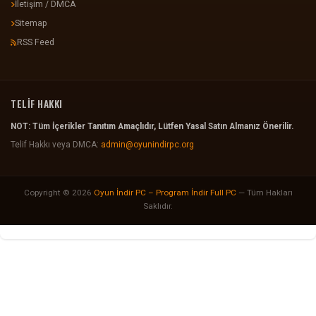
İletişim / DMCA
Sitemap
RSS Feed
TELİF HAKKI
NOT: Tüm İçerikler Tanıtım Amaçlıdır, Lütfen Yasal Satın Almanız Önerilir.
Telif Hakkı veya DMCA:
admin@oyunindirpc.org
Copyright © 2026
Oyun İndir PC – Program İndir Full PC
— Tüm Hakları
Saklıdır.