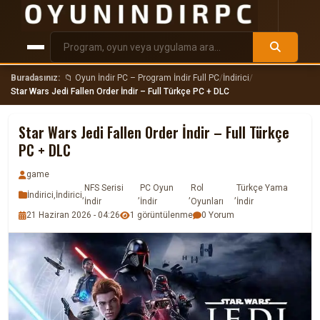
Buradasınız:
📁 Oyun İndir PC – Program İndir Full PC
/
İndirici
/
Star Wars Jedi Fallen Order İndir – Full Türkçe PC + DLC
Star Wars Jedi Fallen Order İndir – Full Türkçe
PC + DLC
game
NFS Serisi
PC Oyun
Rol
Türkçe Yama
İndirici
,
İndirici
,
,
,
,
İndir
İndir
Oyunları
İndir
21 Haziran 2026 - 04:26
1 görüntülenme
0 Yorum