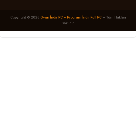
Copyright © 2026
Oyun İndir PC – Program İndir Full PC
— Tüm Hakları
Saklıdır.