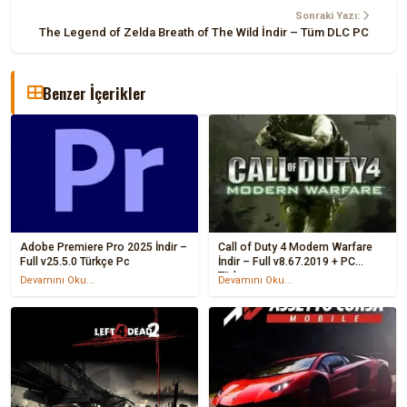
Sonraki Yazı:
The Legend of Zelda Breath of The Wild İndir – Tüm DLC PC
Benzer İçerikler
Adobe Premiere Pro 2025 İndir –
Call of Duty 4 Modern Warfare
Full v25.5.0 Türkçe Pc
İndir – Full v8.67.2019 + PC
Türkçe
Devamını Oku...
Devamını Oku...