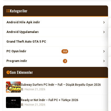
Kategoriler
Android Hile Apk indir
Android Uygulamaları
Grand Theft Auto GTA 5 PC
PC Oyun İndir
552
Program indir
2
Son Eklenenler
Subway Surfers PC İndir – Full – Düşük Boyutlu Oyun 2026
Haziran 21, 2026
Ready or Not İndir – Full PC + Türkçe 2026
Haziran 21, 2026