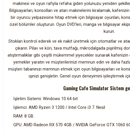
makinesi ve oyun rafıyla refaha giden yolunuzu yeniden şekillendir
Bilgisayarları, konsolları ve atari makinelerini kiralamak, kafenizin
bir oyuncu yelpazesine hitap etmek için bilgisayar oyunları, kons
özel bölümler oluşturun. Oyun DVD’leri, manga ve bilgisayar ek
kurun.
Stokları kontrol ederek ve ek nakit üretmek için otomatlar ve atari
çıkarın. Pilav ve köri, tava mutfağı, mikrodalgada pişirilmiş
atıştırmalıklar gibi çeşitli mükemmel yiyecekler sunarak kafenizin çe
yemekler yaratın ve müşterilerinizi memnun edin ve daha fazlas
müşteri tabanınızı memnun etmek için oyun bilgisayarları ve konso
işinizi genişletin. Genel oyun deneyimini iyileştirmek için
Gaming Cafe Simulator Sistem ger
İşletim Sistemi: Windows 10 64-bit
İşlemci: AMD Ryzen 3 1200 / Intel Core i3 7. Nesil
RAM: 8 GB.
GPU: AMD Radeon RX 570 4GB / NVIDIA GeForce GTX 1060 6