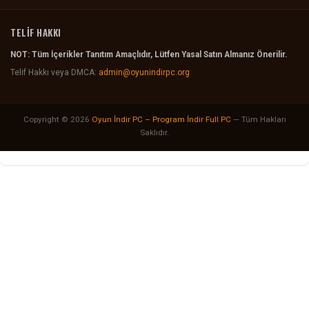
TELİF HAKKI
NOT: Tüm İçerikler Tanıtım Amaçlıdır, Lütfen Yasal Satın Almanız Önerilir.
Telif Hakkı veya DMCA:
admin@oyunindirpc.org
Copyright © 2026
Oyun İndir PC – Program İndir Full PC
— Tüm Hakları
Saklıdır.