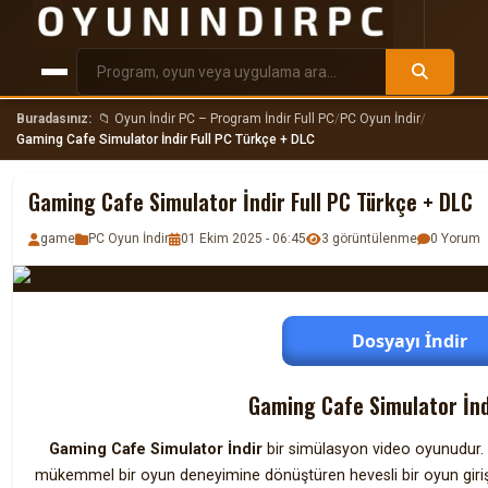
Buradasınız:
📁 Oyun İndir PC – Program İndir Full PC
/
PC Oyun İndir
/
Gaming Cafe Simulator İndir Full PC Türkçe + DLC
Gaming Cafe Simulator İndir Full PC Türkçe + DLC
game
PC Oyun İndir
01 Ekim 2025 - 06:45
3 görüntülenme
0 Yorum
Dosyayı İndir
Gaming Cafe Simulator İndi
Gaming Cafe Simulator İndir
bir simülasyon video oyunudur. 
mükemmel bir oyun deneyimine dönüştüren hevesli bir oyun girişi