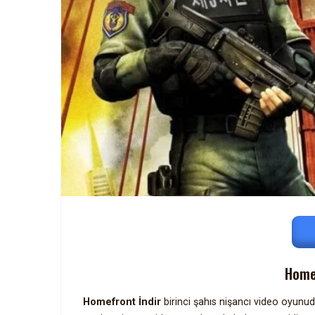
Homef
Homefront İndir
birinci şahıs nişancı video oyunu