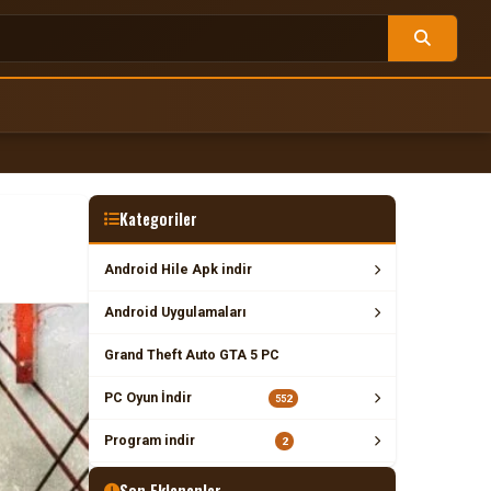
Kategoriler
Android Hile Apk indir
Android Uygulamaları
Grand Theft Auto GTA 5 PC
PC Oyun İndir
552
Program indir
2
Son Eklenenler