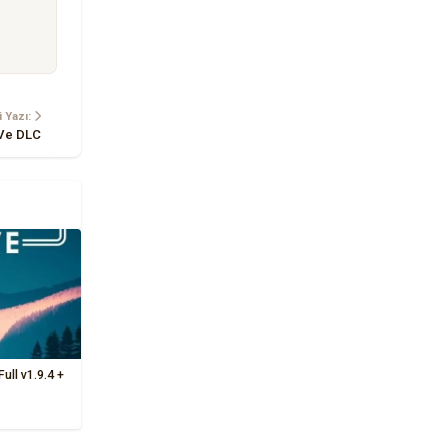
 Yazı:
 Ve DLC
Full v1.9.4 +