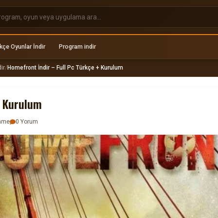
kçe Oyunlar İndir
Program indir
ir
/
Homefront İndir – Full Pc Türkçe + Kurulum
+ Kurulum
enme
0 Yorum