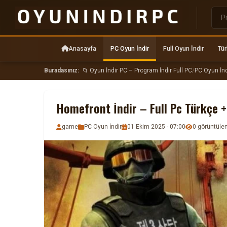
Anasayfa
PC Oyun İndir
Full Oyun İndir
Tür
Buradasınız:
📁 Oyun İndir PC – Program İndir Full PC
/
PC Oyun İnd
Homefront İndir – Full Pc Türkçe 
game
PC Oyun İndir
01 Ekim 2025 - 07:00
0 görüntül