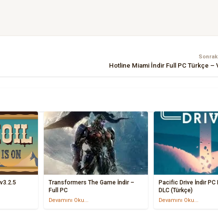
Sonraki
Hotline Miami İndir Full PC Türkçe –
 v3.2.5
Transformers The Game İndir –
Pacific Drive İndir PC 
Full PC
DLC (Türkçe)
Devamını Oku...
Devamını Oku...