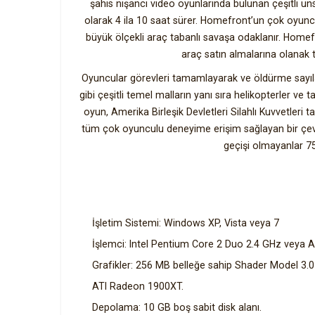
şahıs nişancı video oyunlarında bulunan çeşitli 
olarak 4 ila 10 saat sürer. Homefront’un çok oyuncu
büyük ölçekli araç tabanlı savaşa odaklanır. Homefro
araç satın almalarına olanak 
Oyuncular görevleri tamamlayarak ve öldürme sayıları
gibi çeşitli temel malların yanı sıra helikopterler v
oyun, Amerika Birleşik Devletleri Silahlı Kuvvetler
tüm çok oyunculu deneyime erişim sağlayan bir çevr
geçişi olmayanlar 7
İşletim Sistemi: Windows XP, Vista veya 7
İşlemci: Intel Pentium Core 2 Duo 2.4 GHz veya
Grafikler: 256 MB belleğe sahip Shader Model 3.0
ATI Radeon 1900XT.
Depolama: 10 GB boş sabit disk alanı.