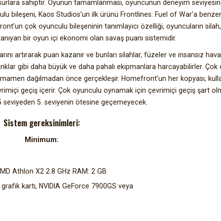
unsurlara sahiptir. Oyunun tamamlanması, oyuncunun deneyim seviyesin
lu bileşeni, Kaos Studios’un ilk ürünü Frontlines: Fuel of War’a benzer
nt’un çok oyunculu bileşeninin tanımlayıcı özelliği, oyuncuların silah,
tanıyan bir oyun içi ekonomi olan savaş puanı sistemidir.
nı artırarak puan kazanır ve bunları silahlar, füzeler ve insansız hava
e tanklar gibi daha büyük ve daha pahalı ekipmanlara harcayabilirler. Çok
i tamamen dağılmadan önce gerçekleşir. Homefront’un her kopyası, kulla
imiçi geçiş içerir. Çok oyunculu oynamak için çevrimiçi geçiş şart ol
5 seviyeden 5. seviyenin ötesine geçemeyecek.
Sistem gereksinimleri:
Minimum:
 AMD Athlon X2 2.8 GHz RAM: 2 GB
 grafik kartı, NVIDIA GeForce 7900GS veya