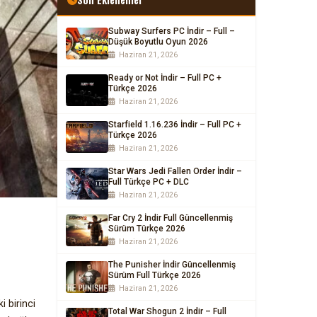
Subway Surfers PC İndir – Full –
Düşük Boyutlu Oyun 2026
Haziran 21, 2026
Ready or Not İndir – Full PC +
Türkçe 2026
Haziran 21, 2026
Starfield 1.16.236 İndir – Full PC +
Türkçe 2026
Haziran 21, 2026
Star Wars Jedi Fallen Order İndir –
Full Türkçe PC + DLC
Haziran 21, 2026
Far Cry 2 İndir Full Güncellenmiş
Sürüm Türkçe 2026
Haziran 21, 2026
The Punisher İndir Güncellenmiş
Sürüm Full Türkçe 2026
Haziran 21, 2026
 birinci
Total War Shogun 2 İndir – Full