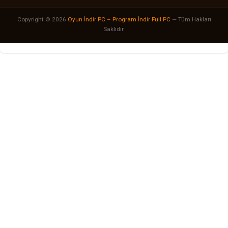
Copyright © 2026
Oyun İndir PC – Program İndir Full PC
— Tüm Hakları
Saklıdır.