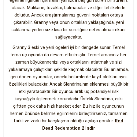
egemenliğinden çıkmanın yalnızca beş gün süren bir süreniz
olacak. Malikane, tuzaklar, bulmacalar ve diğer tehlikelerle
doludur. Ancak araştırmalarınız güvenli noktaları ortaya
çıkarabilir. Granny veya onun ortakları yaklaştığında, yeni
saklanma yerleri size kısa bir süreliğine nefes alma imkanı
sağlayacaktır.
Granny 3 eski ve yeni ögeleri iyi bir dengede sunar. Temel
tema üç oyunda da devam ettirilmiştir. Temel amacınız her
zaman büyükannenizi veya ortaklarını atlatmak ve sizi
yakalamaya çalıştıkları şekilde kaçmak olacaktır. Bu anlamda,
geri dönen oyuncular, önceki bölümlerde keyif aldıkları aynı
özellikleri bulacaktır. Ancak Slendrina’nın eklenmesi büyük bir
etki yaratacaktır. Bir oyuncu artık üç potansiyel risk
kaynağıyla ilgilenmek zorundadır. Üstelik Slendrina, eski
çiftten çok daha hızlı hareket eder. Bu hız ile oyuncunun
hemen önünde belirme eğilimlerini birleştirirseniz, tamamen
farklı ve zorlu bir karşılaşma olduğu açıkça görülür.
Red
Dead Redemption 2 Indir