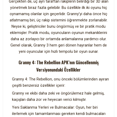
Gerçekten de, üç ayrı taraftan rakiplerin belirdiği bir 3D alan
yönetmek biraz fazla gelebilir. Bu özellikle ilk iki oyunu hiç
oynamamış olanlar için geçerlidir. Granny’yi daha önce hiç
atlatmamış biri, üç rakip sistemini öğrenmekte zorlanabilir.
Neyse ki, geliştiriciler bunu öngörmüş ve bir pratik modu
eklemişler. Pratik modu, oyuncuların oyunun mekaniklerini
daha az zorlayıcı bir ortamda anlamalarına yardımcı olur.
Genel olarak, Granny 3 hem geri dönen hayranlar hem de
yeni oyuncular için hızlı tempolu bir oyun sunar.
Granny 4: The Rebellion APK’nın Güncellenmiş
Versiyonundaki Özellikler
Granny 4: The Rebellion, onu önceki bölümlerinden ayıran
çeşitli benzersiz özellikler içerir:
Granny ve ekibi daha zeki ve öngörülemez hale gelmiş,
kaçışları daha zor ve heyecan verici kılmıştır.
Yeni Saklanma Yerleri ve Bulmacalar: Oyun, her biri
ilerlemek için tamamlanması gereken kendi bulmacaları