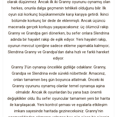
olarak düşünmez. Ancak ilk iki Granny oyununu oynamış olan
herkes, onunla dalga geçmenin tehlikeli olduğunu bilir. İlk
oyun sizi korkunç büyükannenizle karşı karşıya getirdi. İkinci
bölümde korkunç bir dede de eklenmişti. Ancak üçüncü
macerada gerçek korkuyu yaşayacaksınız: üç ölümcül rakip.
Granny ve Grandpa geri dönerken, bu sefer onlara Slendrina
adında bir hayalet rakip de eşlik ediyor. Yeni hayalet rakip,
oyunun mevcut içeriğine sadece ekleme yapmakla kalmıyor;
Slendrina Granny ve Grandpa’dan daha hızlı ve farklı hareket
ediyor.
Granny 3’ün oynanışı öncelikle gizliliğe odaklanır. Granny,
Grandpa ve Slendrina evde sürekli nöbettedir. Amacınız,
onları tamamen beş gün boyunca atlatmak. Önceki iki
Granny oyununu oynamış olanlar temel oynanışa aşina
olmalıdır. Ancak ilk oyunlardan bu yana bazı önemli
değişiklikler oldu. Bu sefer oyuncular tamamen yeni bir harita
ile karşılaşacak. Yeni kontrol şeması ve eşyalarla etkileşim
imkanı sayesinde haritada gezineceksiniz. Granny’nin