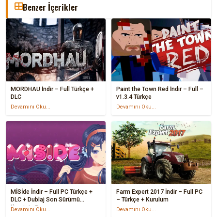
Benzer İçerikler
MORDHAU İndir – Full Türkçe +
Paint the Town Red İndir – Full –
DLC
v1.3.4 Türkçe
Devamını Oku...
Devamını Oku...
MİSİde İndir – Full PC Türkçe +
Farm Expert 2017 İndir – Full PC
DLC + Dublaj Son Sürümü
– Türkçe + Kurulum
Ücretsiz Pc
Devamını Oku...
Devamını Oku...