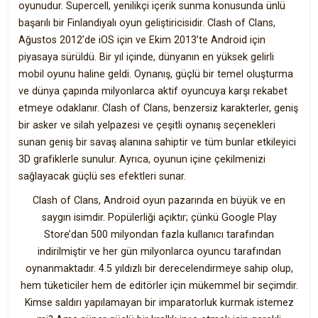
oyunudur. Supercell, yenilikçi içerik sunma konusunda ünlü
başarılı bir Finlandiyalı oyun geliştiricisidir. Clash of Clans,
Ağustos 2012’de iOS için ve Ekim 2013’te Android için
piyasaya sürüldü. Bir yıl içinde, dünyanın en yüksek gelirli
mobil oyunu haline geldi. Oynanış, güçlü bir temel oluşturma
ve dünya çapında milyonlarca aktif oyuncuya karşı rekabet
etmeye odaklanır. Clash of Clans, benzersiz karakterler, geniş
bir asker ve silah yelpazesi ve çeşitli oynanış seçenekleri
sunan geniş bir savaş alanına sahiptir ve tüm bunlar etkileyici
3D grafiklerle sunulur. Ayrıca, oyunun içine çekilmenizi
sağlayacak güçlü ses efektleri sunar.
Clash of Clans, Android oyun pazarında en büyük ve en
saygın isimdir. Popülerliği açıktır; çünkü Google Play
Store’dan 500 milyondan fazla kullanıcı tarafından
indirilmiştir ve her gün milyonlarca oyuncu tarafından
oynanmaktadır. 4.5 yıldızlı bir derecelendirmeye sahip olup,
hem tüketiciler hem de editörler için mükemmel bir seçimdir.
Kimse saldırı yapılamayan bir imparatorluk kurmak istemez