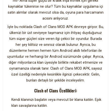
mi? Ama süper güçlü bir krallık inşa etmek için gerekli
kaynaklar tükenirse ne olur? Tüm bu kaynaklar uygulama içi
satın alımlar olarak mevcut olsa da, oyuna para harcamanın
acısını anlıyoruz.
İşte bu noktada Clash of Clans MOD APK devreye giriyor. Bu,
ülkenizi bir üst seviyeye taşımanız için ihtiyaç duyduğunuz
tüm süper güçleri size veren ilgi çekici bir oyundur. Burada
her şey kilitsiz ve sınırsız olarak bulunur. Ayrıca, bu
düzenleme hemen hemen tüm Android akıllı telefonları ile
uyumludur ve herhangi bir Android sürümünde çalışır. Ayrıca,
diğer milyonlarca klan üyesiyle birlikte rekabet etmenize ve
oynamanıza olanak tanır. Clash of Clans MOD APK, sayısız
özel özelliği nedeniyle kesinlikle ilginizi çekecektir. Gelin,
bunları detaylı bir şekilde inceleyelim.
Clash of Clans Özellikleri:
Kendi klanınızı başlatın veya mevcut bir klana katılın. Epik
klan savaşlarına katılın.