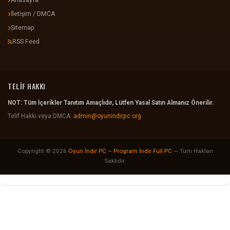
Anasayfa
İletişim / DMCA
Sitemap
RSS Feed
TELİF HAKKI
NOT: Tüm İçerikler Tanıtım Amaçlıdır, Lütfen Yasal Satın Almanız Önerilir.
Telif Hakkı veya DMCA:
admin@oyunindirpc.org
Copyright © 2026
Oyun İndir PC – Program İndir Full PC
— Tüm Hakları
Saklıdır.