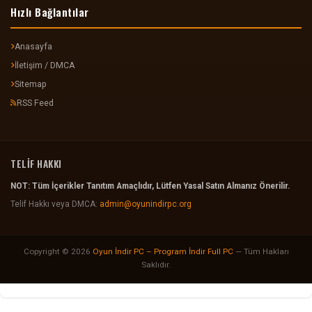
Hızlı Bağlantılar
Anasayfa
İletişim / DMCA
Sitemap
RSS Feed
TELİF HAKKI
NOT: Tüm İçerikler Tanıtım Amaçlıdır, Lütfen Yasal Satın Almanız Önerilir.
Telif Hakkı veya DMCA:
admin@oyunindirpc.org
Copyright © 2026
Oyun İndir PC – Program İndir Full PC
— Tüm Hakları
Saklıdır.