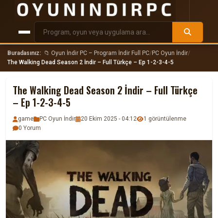
Buradasınız:
📁 Oyun İndir PC – Program İndir Full PC
/
PC Oyun İndir
/
The Walking Dead Season 2 İndir – Full Türkçe – Ep 1-2-3-4-5
The Walking Dead Season 2 İndir – Full Türkçe
– Ep 1-2-3-4-5
game
PC Oyun İndir
20 Ekim 2025 - 04:12
1 görüntülenme
0 Yorum