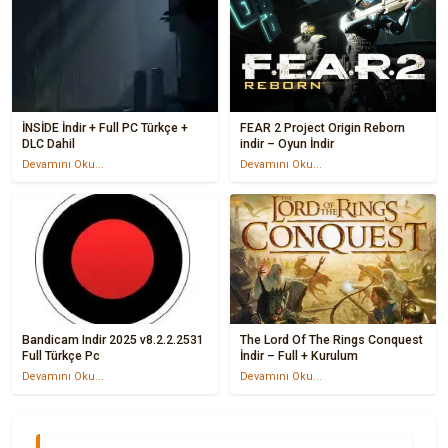
İNSİDE İndir + Full PC Türkçe +
FEAR 2 Project Origin Reborn
DLC Dahil
indir – Oyun İndir
Devamını Oku...
Devamını Oku...
Bandicam Indir 2025 v8.2.2.2531
The Lord Of The Rings Conquest
Full Türkçe Pc
İndir – Full + Kurulum
Devamını Oku...
Devamını Oku...