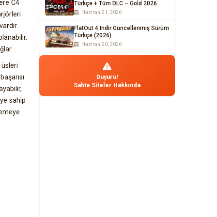
lere C4
Türkçe + Tüm DLC – Gold 2026
Haziran 21, 2026
rjörleri
ardır.
FlatOut 4 Indir Güncellenmiş Sürüm
Türkçe (2026)
anabilir.
Haziran 20, 2026
ğlar.
üsleri
 başarısı
Duyuru!
Sahte Siteler Hakkında
yabilir,
iye sahip
llemeye