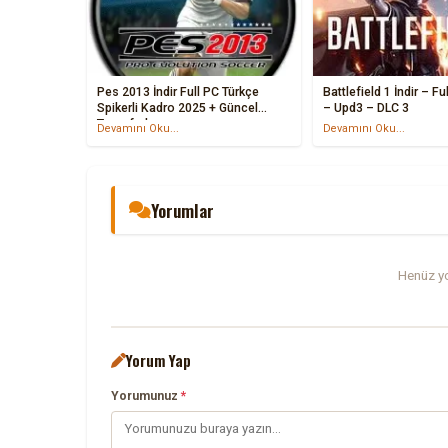
Pes 2013 İndir Full PC Türkçe
Battlefield 1 İndir – Fu
Spikerli Kadro 2025 + Güncel
– Upd3 – DLC 3
Transferler
Devamını Oku...
Devamını Oku...
Yorumlar
Henüz yo
Yorum Yap
Yorumunuz
*