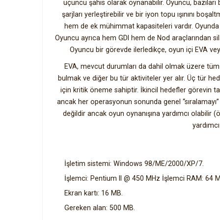
üçüncü şahıs olarak oynanabilir. Oyuncu, bazıları be
şarjları yerleştirebilir ve bir iyon topu ışınını boşal
hem de ek mühimmat kapasiteleri vardır. Oyunda y
Oyuncu ayrıca hem GDI hem de Nod araçlarından silahl
Oyuncu bir görevde ilerledikçe, oyun içi EVA ve
EVA, mevcut durumları da dahil olmak üzere tüm he
bulmak ve diğer bu tür aktiviteler yer alır. Üç tür hed
için kritik öneme sahiptir. İkincil hedefler görevin
ancak her operasyonun sonunda genel “sıralamayı” etki
değildir ancak oyun oynanışına yardımcı olabilir (ör
yardımcı 
İşletim sistemi: Windows 98/ME/2000/XP/7.
İşlemci: Pentium II @ 450 MHz İşlemci RAM: 64 
Ekran kartı: 16 MB.
Gereken alan: 500 MB.