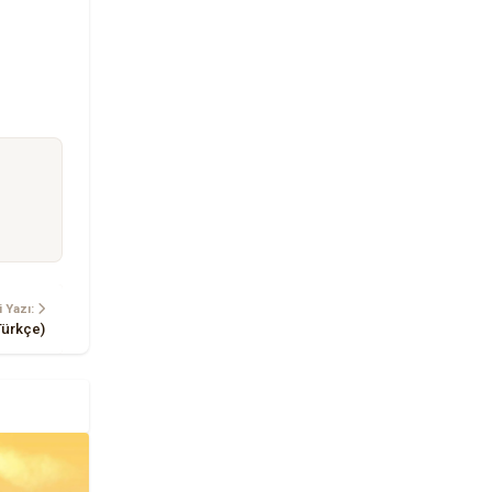
 Yazı:
Türkçe)