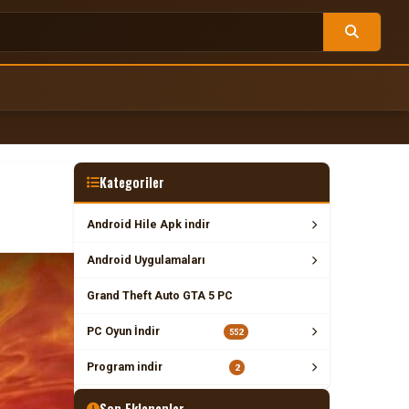
Kategoriler
Android Hile Apk indir
Android Uygulamaları
Grand Theft Auto GTA 5 PC
PC Oyun İndir
552
Program indir
2
Son Eklenenler