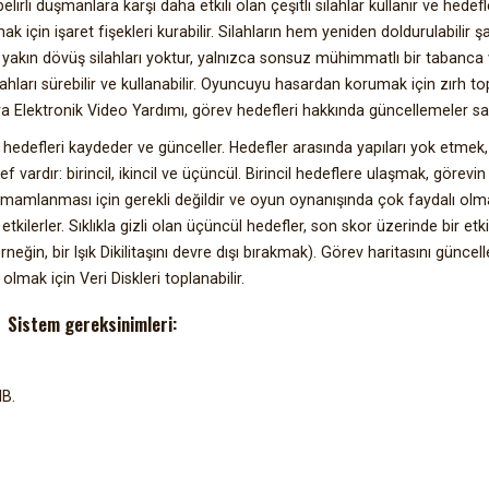
lirli düşmanlara karşı daha etkili olan çeşitli silahlar kullanır ve hedef
tmak için işaret fişekleri kurabilir. Silahların hem yeniden doldurulabilir şa
akın dövüş silahları yoktur, yalnızca sonsuz mühimmatlı bir tabanca v
arı sürebilir ve kullanabilir. Oyuncuyu hasardan korumak için zırh topl
ya Elektronik Video Yardımı, görev hedefleri hakkında güncellemeler sa
defleri kaydeder ve günceller. Hedefler arasında yapıları yok etmek, 
ef vardır: birincil, ikincil ve üçüncül. Birincil hedeflere ulaşmak, görevin
 tamamlanması için gerekli değildir ve oyun oynanışında çok faydalı olma
lerler. Sıklıkla gizli olan üçüncül hedefler, son skor üzerinde bir etk
neğin, bir Işık Dikilitaşını devre dışı bırakmak). Görev haritasını günce
olmak için Veri Diskleri toplanabilir.
Sistem gereksinimleri:
MB.