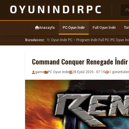
Anasayfa
PC Oyun İndir
Full Oyun İndir
Tür
Buradasınız:
📁 Oyun İndir PC – Program İndir Full PC
/
PC Oyun İnd
Command Conquer Renegade İndir 
game
PC Oyun İndir
28 Eylül 2025 - 07:15
1 görüntül