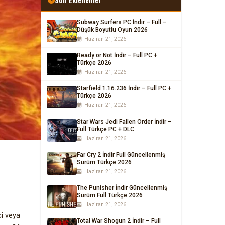
Subway Surfers PC İndir – Full –
Düşük Boyutlu Oyun 2026
Haziran 21, 2026
Ready or Not İndir – Full PC +
Türkçe 2026
Haziran 21, 2026
Starfield 1.16.236 İndir – Full PC +
Türkçe 2026
Haziran 21, 2026
Star Wars Jedi Fallen Order İndir –
Full Türkçe PC + DLC
Haziran 21, 2026
Far Cry 2 İndir Full Güncellenmiş
Sürüm Türkçe 2026
Haziran 21, 2026
The Punisher İndir Güncellenmiş
Sürüm Full Türkçe 2026
Haziran 21, 2026
ci veya
Total War Shogun 2 İndir – Full