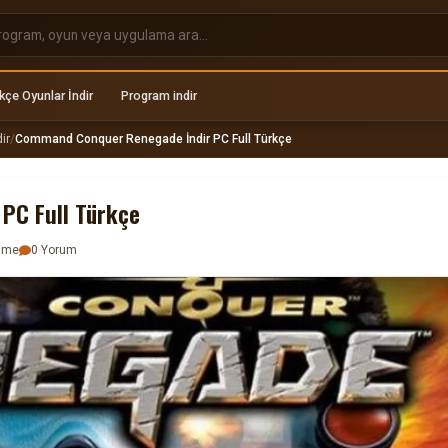
kçe Oyunlar İndir
Program indir
ir
/
Command Conquer Renegade İndir PC Full Türkçe
PC Full Türkçe
enme
0 Yorum