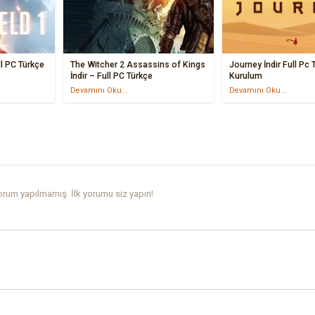
ll PC Türkçe
The Witcher 2 Assassins of Kings
Journey İndir Full Pc 
İndir – Full PC Türkçe
Kurulum
Devamını Oku...
Devamını Oku...
rum yapılmamış. İlk yorumu siz yapın!