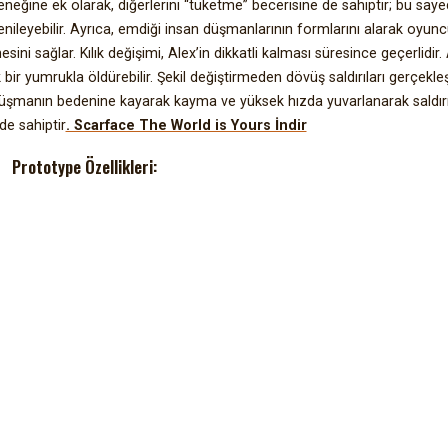
neğine ek olarak, diğerlerini “tüketme” becerisine de sahiptir; bu say
enileyebilir. Ayrıca, emdiği insan düşmanlarının formlarını alarak oyun
ni sağlar. Kılık değişimi, Alex’in dikkatli kalması süresince geçerlidir. 
ir yumrukla öldürebilir. Şekil değiştirmeden dövüş saldırıları gerçekleşti
 düşmanın bedenine kayarak kayma ve yüksek hızda yuvarlanarak saldı
 de sahiptir
. Scarface The World is Yours İndir
Prototype Özellikleri: