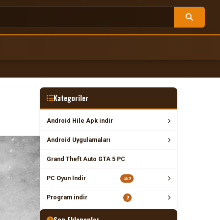
Kategoriler
Android Hile Apk indir
Android Uygulamaları
Grand Theft Auto GTA 5 PC
PC Oyun İndir
552
Program indir
2
Son Eklenenler