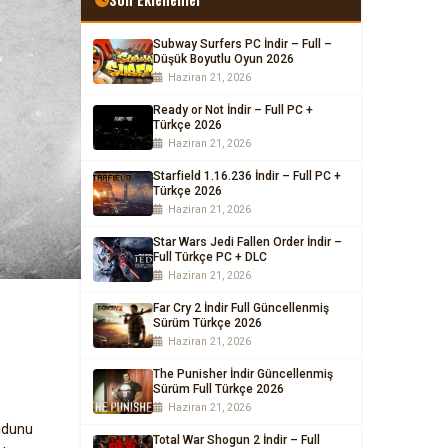
Subway Surfers PC İndir – Full –
Düşük Boyutlu Oyun 2026
Haziran 21, 2026
Ready or Not İndir – Full PC +
Türkçe 2026
Haziran 21, 2026
Starfield 1.16.236 İndir – Full PC +
Türkçe 2026
Haziran 21, 2026
Star Wars Jedi Fallen Order İndir –
Full Türkçe PC + DLC
Haziran 21, 2026
Far Cry 2 İndir Full Güncellenmiş
Sürüm Türkçe 2026
Haziran 21, 2026
The Punisher İndir Güncellenmiş
Sürüm Full Türkçe 2026
Haziran 21, 2026
udunu
Total War Shogun 2 İndir – Full