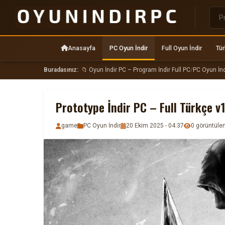
Anasayfa
PC Oyun İndir
Full Oyun İndir
Tür
Buradasınız:
📁 Oyun İndir PC – Program İndir Full PC
/
PC Oyun İnd
Prototype İndir PC – Full Türkçe v
game
PC Oyun İndir
20 Ekim 2025 - 04:37
0 görüntül