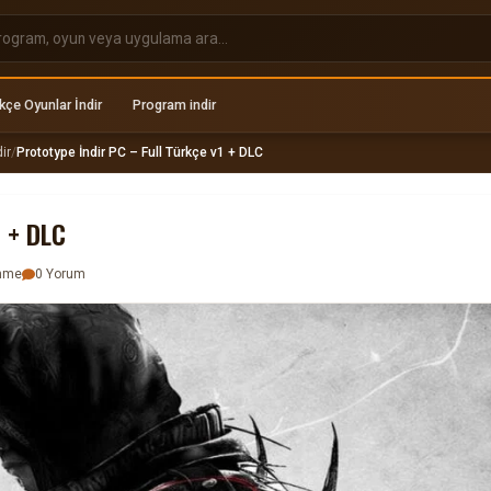
kçe Oyunlar İndir
Program indir
ir
/
Prototype İndir PC – Full Türkçe v1 + DLC
1 + DLC
enme
0 Yorum