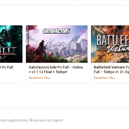
r Pc Full
Satisfactory İndir Pc Full – Online
Battlefield Vietnam Fu
+ v1.1.12 Final + Türkçe!
Full – Türkçe v1.21 Oy
Devamını Oku...
Devamını Oku...
rum yapılmamış. İlk yorumu siz yapın!