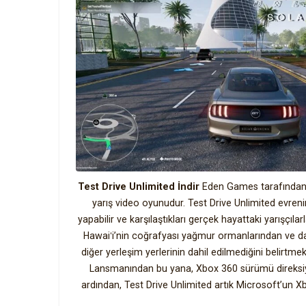
Test Drive Unlimited İndir
Eden Games tarafından y
yarış video oyunudur. Test Drive Unlimited evr
yapabilir ve karşılaştıkları gerçek hayattaki yarışçıla
Hawaiʻi’nin coğrafyası yağmur ormanlarından ve da
diğer yerleşim yerlerinin dahil edilmediğini belir
Lansmanından bu yana, Xbox 360 sürümü direksiyo
ardından, Test Drive Unlimited artık Microsoft’un Xb