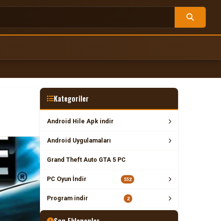
Kategoriler
Android Hile Apk indir
Android Uygulamaları
Grand Theft Auto GTA 5 PC
PC Oyun İndir
552
Program indir
2
Son Eklenenler