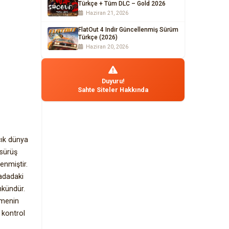
Türkçe + Tüm DLC – Gold 2026
Haziran 21, 2026
FlatOut 4 Indir Güncellenmiş Sürüm
Türkçe (2026)
Haziran 20, 2026
Duyuru!
Sahte Siteler Hakkında
çık dünya
sürüş
enmiştir.
 adadaki
mkündür.
emenin
 kontrol