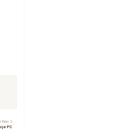
 Yazı:
rkçe PC