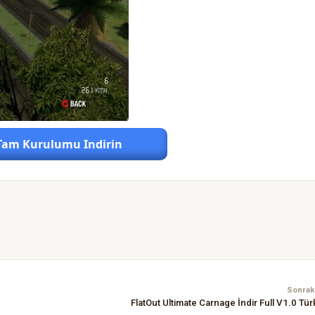
Tam Kurulumu Indirin
Sonraki
FlatOut Ultimate Carnage İndir Full V1.0 Tü