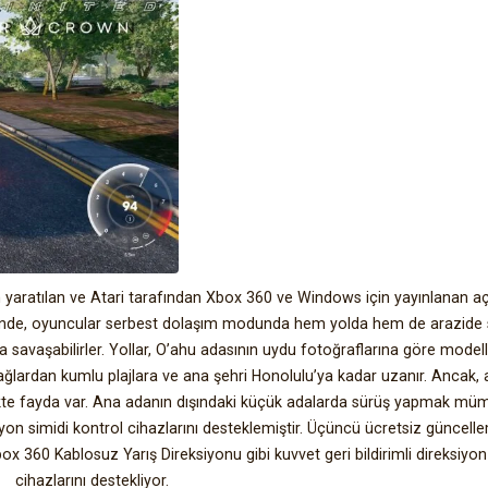
aratılan ve Atari tarafından Xbox 360 ve Windows için yayınlanan a
eninde, oyuncular serbest dolaşım modunda hem yolda hem de arazide 
rla savaşabilirler. Yollar, O’ahu adasının uydu fotoğraflarına göre modell
ğlardan kumlu plajlara ve ana şehri Honolulu’ya kadar uzanır. Ancak,
tmekte fayda var. Ana adanın dışındaki küçük adalarda sürüş yapmak mü
n simidi kontrol cihazlarını desteklemiştir. Üçüncü ücretsiz güncell
ox 360 Kablosuz Yarış Direksiyonu gibi kuvvet geri bildirimli direksiyon
cihazlarını destekliyor.