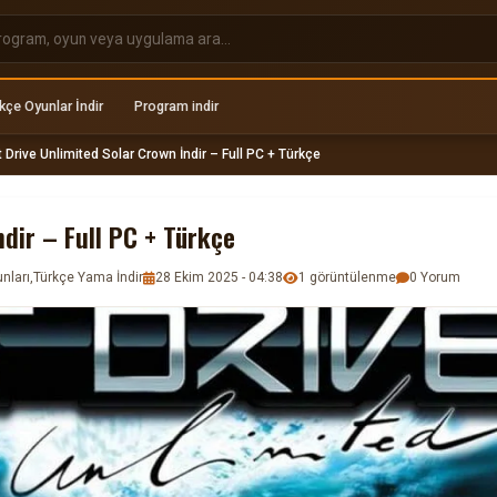
kçe Oyunlar İndir
Program indir
 Drive Unlimited Solar Crown İndir – Full PC + Türkçe
ndir – Full PC + Türkçe
nları
,
Türkçe Yama İndir
28 Ekim 2025 - 04:38
1 görüntülenme
0 Yorum