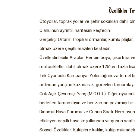
Özellikler T
Otoyollar, toprak yollar ve şehir sokakları dahil 
Oʻahu’nun ayrıntılı haritasını keşfedin.
Gerçekçi Ortam: Tropikal ormanlar, kumlu plajlar, 
olmak üzere çeşitli arazileri keşfedin.
Özelleştirilebilir Araçlar: Her biri boya, çıkartma
motosikletler dahil olmak üzere 125’ten fazla lis
Tek Oyunculu Kampanya: Yolculuğunuza temel bir 
ardından yarışları kazanarak, görevleri tamamlaya
Çok Açık Çevrimiçi Yarış (M.O.O.R.): Diğer oyuncul
hedefleri tamamlayın ve her zaman çevrimiçi bir o
Dinamik Hava Durumu ve Günün Saati: Hem oyun d
etkileyen çeşitli hava koşullarında ve günün saatle
Sosyal Özellikler: Kulüplere katılın, kulüp mücadele