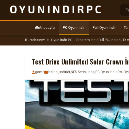
Anasayfa
PC Oyun İndir
Full Oyun İndir
Tür
Buradasınız:
📁 Oyun İndir PC – Program İndir Full PC
/
İndirici
/
Test
Test Drive Unlimited Solar Crown İ
game
İndirici
,
İndirici
,
NFS Serisi İndir
,
PC Oyun İndir
,
Rol Oyu