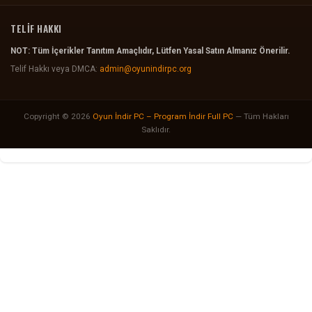
TELİF HAKKI
NOT: Tüm İçerikler Tanıtım Amaçlıdır, Lütfen Yasal Satın Almanız Önerilir.
Telif Hakkı veya DMCA:
admin@oyunindirpc.org
Copyright © 2026
Oyun İndir PC – Program İndir Full PC
— Tüm Hakları
Saklıdır.