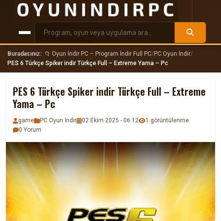
Buradasınız:
📁 Oyun İndir PC – Program İndir Full PC
/
PC Oyun İndir
/
PES 6 Türkçe Spiker indir Türkçe Full – Extreme Yama – Pc
PES 6 Türkçe Spiker indir Türkçe Full – Extreme
Yama – Pc
game
PC Oyun İndir
02 Ekim 2025 - 06:12
1 görüntülenme
0 Yorum