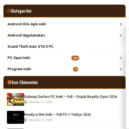
Kategoriler
Android Hile Apk indir
Android Uygulamaları
Grand Theft Auto GTA 5 PC
PC Oyun İndir
552
Program indir
2
Son Eklenenler
Subway Surfers PC İndir – Full – Düşük Boyutlu Oyun 2026
Haziran 21, 2026
Ready or Not İndir – Full PC + Türkçe 2026
Haziran 21, 2026