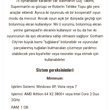
75 oynanabilir karakter var. Batman’in Güç Takımı,
Superman’in ısı görüşü ve Robin’in Tehlike Topu gibi yeni
araçlar eklendi. Ayrıca iki oyunculu ek bir kooperatif oyun
modu da mevcut. Ancak oyun açık bir dünyada geçtiği için
bölünmüş ekran kullanılıyor. Wii U sürümü, bölünmüş ekran
yerine gamepad’in ekranını kullanıyor ve bu da her iki
oyuncunun da ayrı ekranlara sahip olmasını sağlıyor. Gotham
City’nin büyük kısmı “tuğlalara” bölünebilir ve oyuncular
parçalanmış tuğlaları bulmacaları çözmeye yardımcı
olabilecek yeni kıyafetler veya nesneler inşa etmek için
kullanabilirler.
Sistem gereksinimleri:
Minimum:
İşletim Sistemi: Windows XP, Vista veya 7
İşlemci: AMD Athlon 64 X2 3800+ veya Intel Core 2 Duo
2GHz.
RAM: 1 GB.