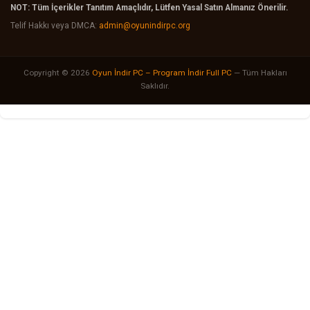
NOT: Tüm İçerikler Tanıtım Amaçlıdır, Lütfen Yasal Satın Almanız Önerilir.
Telif Hakkı veya DMCA:
admin@oyunindirpc.org
Copyright © 2026
Oyun İndir PC – Program İndir Full PC
— Tüm Hakları
Saklıdır.