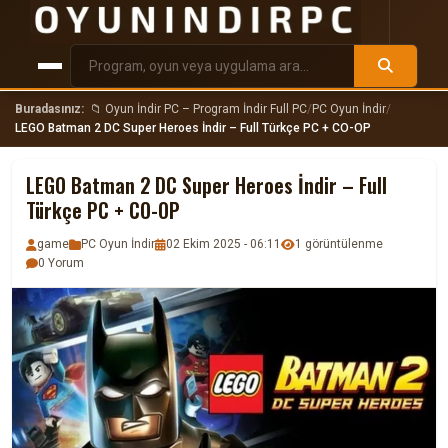
Buradasınız:
📁 Oyun İndir PC – Program İndir Full PC
/
PC Oyun İndir
/
LEGO Batman 2 DC Super Heroes İndir – Full Türkçe PC + CO-OP
LEGO Batman 2 DC Super Heroes İndir – Full
Türkçe PC + CO-OP
game
PC Oyun İndir
02 Ekim 2025 - 06:11
1 görüntülenme
0 Yorum