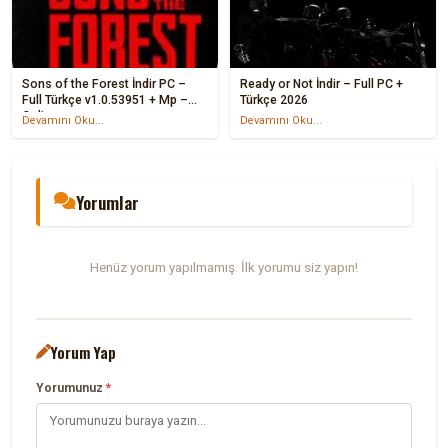
Sons of the Forest İndir PC –
Ready or Not İndir – Full PC +
Full Türkçe v1.0.53951 + Mp –
Türkçe 2026
Online
Devamını Oku...
Devamını Oku...
Yorumlar
Henüz yorum yapılmamış. İlk yorumu siz yapın!
Yorum Yap
Yorumunuz
*