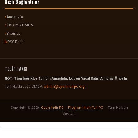
Hızlı Bağlantılar
Anasayfa
İletişim / DMCA
Sitemap
RSS Feed
TELİF HAKKI
NOT: Tüm İçerikler Tanıtım Amaçlıdır, Lütfen Yasal Satın Almanız Önerilir.
Telif Hakkı veya DMCA:
admin@oyunindirpc.org
Copyright © 2026
Oyun İndir PC – Program İndir Full PC
— Tüm Hakları
Saklıdır.