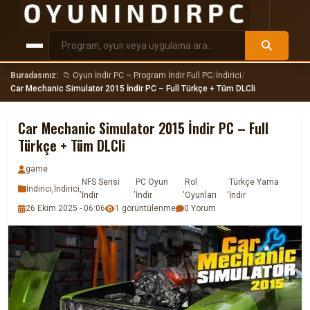
Buradasınız:
📁 Oyun İndir PC – Program İndir Full PC
/
İndirici
/
Car Mechanic Simulator 2015 İndir PC – Full Türkçe + Tüm DLCli
Car Mechanic Simulator 2015 İndir PC – Full
Türkçe + Tüm DLCli
game
NFS Serisi
PC Oyun
Rol
Türkçe Yama
İndirici
,
İndirici
,
,
,
,
İndir
İndir
Oyunları
İndir
26 Ekim 2025 - 06:06
1 görüntülenme
0 Yorum