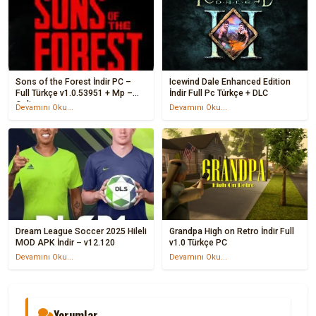
Sons of the Forest İndir PC –
Icewind Dale Enhanced Edition
Full Türkçe v1.0.53951 + Mp –
İndir Full Pc Türkçe + DLC
Online
Devamını Oku...
Devamını Oku...
Dream League Soccer 2025 Hileli
Grandpa High on Retro İndir Full
MOD APK İndir – v12.120
v1.0 Türkçe PC
Devamını Oku...
Devamını Oku...
Yorumlar