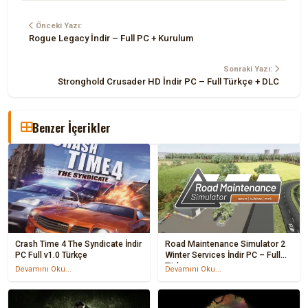
Önceki Yazı:
Rogue Legacy İndir – Full PC + Kurulum
Sonraki Yazı:
Stronghold Crusader HD İndir PC – Full Türkçe + DLC
Benzer İçerikler
Crash Time 4 The Syndicate İndir
Road Maintenance Simulator 2
PC Full v1.0 Türkçe
Winter Services İndir PC – Full
Türkçe
Devamını Oku...
Devamını Oku...