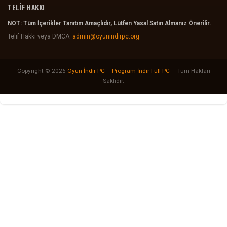
TELİF HAKKI
NOT: Tüm İçerikler Tanıtım Amaçlıdır, Lütfen Yasal Satın Almanız Önerilir.
Telif Hakkı veya DMCA:
admin@oyunindirpc.org
Copyright © 2026
Oyun İndir PC – Program İndir Full PC
— Tüm Hakları
Saklıdır.