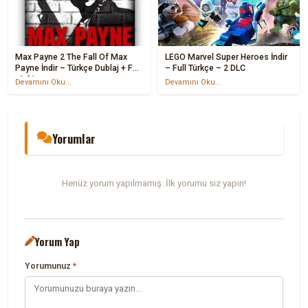
Max Payne 2 The Fall Of Max
LEGO Marvel Super Heroes İndir
Payne İndir – Türkçe Dublaj + Full
– Full Türkçe – 2 DLC
v1.01
Devamını Oku...
Devamını Oku...
Yorumlar
Henüz yorum yapılmamış. İlk yorumu siz yapın!
Yorum Yap
Yorumunuz
*