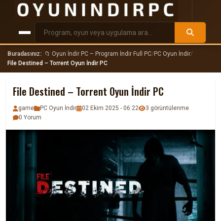
Buradasınız:
📁 Oyun İndir PC – Program İndir Full PC
/
PC Oyun İndir
/
File Destined – Torrent Oyun İndir PC
File Destined – Torrent Oyun İndir PC
game
PC Oyun İndir
02 Ekim 2025 - 06:22
3 görüntülenme
0 Yorum