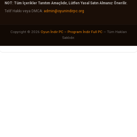
NOT: Tüm İçerikler Tanıtım Amaçlıdır, Lütfen Yasal Satın Almanız Önerilir.
Telif Hakkı veya DMCA:
admin@oyunindirpc.org
Copyright © 2026
Oyun İndir PC – Program İndir Full PC
— Tüm Hakları
Saklıdır.