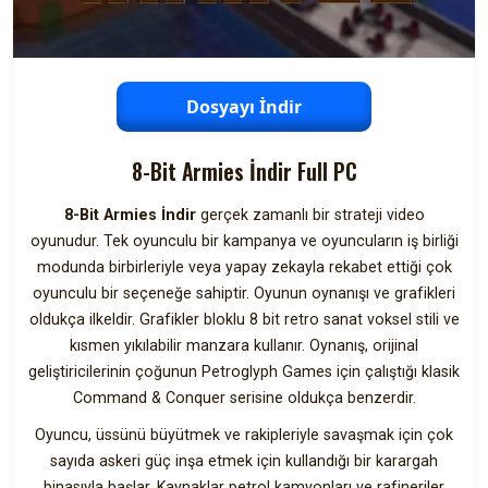
Dosyayı İndir
8-Bit Armies İndir Full PC
8-Bit Armies İndir
gerçek zamanlı bir strateji video
oyunudur. Tek oyunculu bir kampanya ve oyuncuların iş birliği
modunda birbirleriyle veya yapay zekayla rekabet ettiği çok
oyunculu bir seçeneğe sahiptir. Oyunun oynanışı ve grafikleri
oldukça ilkeldir. Grafikler bloklu 8 bit retro sanat voksel stili ve
kısmen yıkılabilir manzara kullanır. Oynanış, orijinal
geliştiricilerinin çoğunun Petroglyph Games için çalıştığı klasik
Command & Conquer serisine oldukça benzerdir.
Oyuncu, üssünü büyütmek ve rakipleriyle savaşmak için çok
sayıda askeri güç inşa etmek için kullandığı bir karargah
binasıyla başlar. Kaynaklar petrol kamyonları ve rafineriler