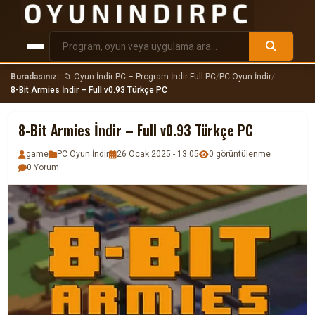
Buradasınız:
📁 Oyun İndir PC – Program İndir Full PC
/
PC Oyun İndir
/
8-Bit Armies İndir – Full v0.93 Türkçe PC
8-Bit Armies İndir – Full v0.93 Türkçe PC
game
PC Oyun İndir
26 Ocak 2025 - 13:05
0 görüntülenme
0 Yorum