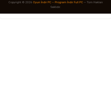
Copyright © 2026
Oyun İndir PC – Program İndir Full PC
— Tüm Hakları
Saklıdır.