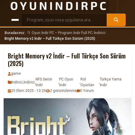
Buradasınız:
📁 Oyun İndir PC – Program İndir Full PC
/
İndirici
/
Bright Memory v2 İndir – Full Türkçe Son Sürüm (2025)
Bright Memory v2 İndir – Full Türkçe Son Sürüm
(2025)
game
NFS Serisi
PC Oyun
Rol
Türkçe Yama
İndirici
,
İndirici
,
,
,
,
İndir
İndir
Oyunları
İndir
25 Ekim 2025 - 13:25
2 görüntülenme
0 Yorum