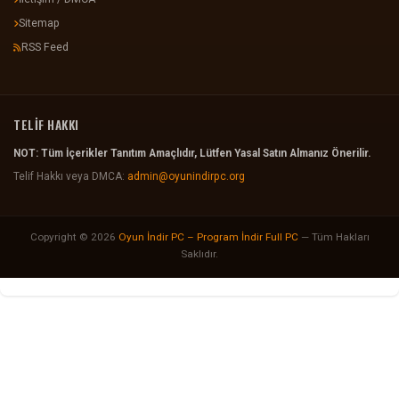
Sitemap
RSS Feed
TELİF HAKKI
NOT: Tüm İçerikler Tanıtım Amaçlıdır, Lütfen Yasal Satın Almanız Önerilir.
Telif Hakkı veya DMCA:
admin@oyunindirpc.org
Copyright © 2026
Oyun İndir PC – Program İndir Full PC
— Tüm Hakları
Saklıdır.