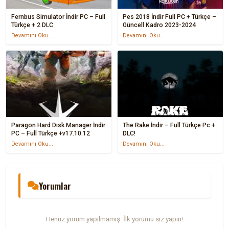
Fernbus Simulator İndir PC – Full
Pes 2018 İndir Full PC + Türkçe –
Türkçe + 2 DLC
Güncell Kadro 2023-2024
Devamını Oku...
Devamını Oku...
Paragon Hard Disk Manager İndir
The Rake İndir – Full Türkçe Pc +
PC – Full Türkçe +v17.10.12
DLC!
Devamını Oku...
Devamını Oku...
Yorumlar
Henüz yorum yapılmamış. İlk yorumu siz yapın!