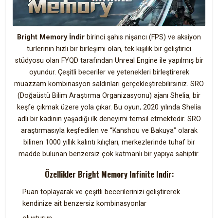
Bright Memory İndir
birinci şahıs nişancı (FPS) ve aksiyon
türlerinin hızlı bir birleşimi olan, tek kişilik bir geliştirici
stüdyosu olan FYQD tarafından Unreal Engine ile yapılmış bir
oyundur. Çeşitli beceriler ve yetenekleri birleştirerek
muazzam kombinasyon saldırıları gerçekleştirebilirsiniz. SRO
(Doğaüstü Bilim Araştırma Organizasyonu) ajanı Shelia, bir
keşfe çıkmak üzere yola çıkar. Bu oyun, 2020 yılında Shelia
adlı bir kadının yaşadığı ilk deneyimi temsil etmektedir. SRO
araştırmasıyla keşfedilen ve “Kanshou ve Bakuya” olarak
bilinen 1000 yıllık kalıntı kılıçları, merkezlerinde tuhaf bir
madde bulunan benzersiz çok katmanlı bir yapıya sahiptir.
Özellikler Bright Memory Infinite Indir:
Puan toplayarak ve çeşitli becerilerinizi geliştirerek
kendinize ait benzersiz kombinasyonlar
oluşturun.