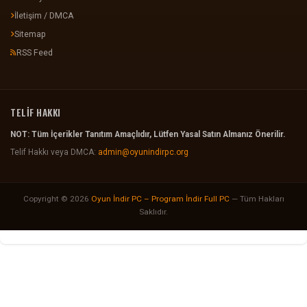
İletişim / DMCA
Sitemap
RSS Feed
TELİF HAKKI
NOT: Tüm İçerikler Tanıtım Amaçlıdır, Lütfen Yasal Satın Almanız Önerilir.
Telif Hakkı veya DMCA:
admin@oyunindirpc.org
Copyright © 2026
Oyun İndir PC – Program İndir Full PC
— Tüm Hakları
Saklıdır.