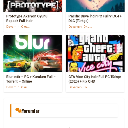
Prototype Aksiyon Oyunu
Pacific Drive İndir PC Full v1.9.4 +
Repack Full İndir
DLC (Türkçe)
Devamını Oku...
Devamını Oku...
Blur İndir – PC + Kurulum Full –
GTA Vice City İndir Full PC Türkçe
Torrent – Online
(2025) + Fix QHD
Devamını Oku...
Devamını Oku...
Yorumlar