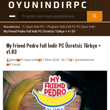
Buradasınız:
📁 Oyun İndir PC – Program İndir Full PC
/
PC Oyun İndir
/
My Friend Pedro Full İndir PC Ücretsiz Türkçe + v1.03
My Friend Pedro Full İndir PC Ücretsiz Türkçe +
v1.03
game
PC Oyun İndir
01 Ekim 2025 - 06:17
1 görüntülenme
0 Yorum