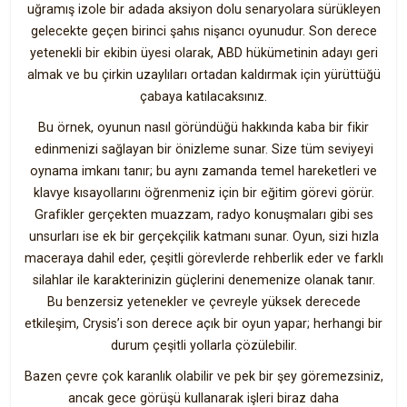
uğramış izole bir adada aksiyon dolu senaryolara sürükleyen
gelecekte geçen birinci şahıs nişancı oyunudur. Son derece
yetenekli bir ekibin üyesi olarak, ABD hükümetinin adayı geri
almak ve bu çirkin uzaylıları ortadan kaldırmak için yürüttüğü
çabaya katılacaksınız.
Bu örnek, oyunun nasıl göründüğü hakkında kaba bir fikir
edinmenizi sağlayan bir önizleme sunar. Size tüm seviyeyi
oynama imkanı tanır; bu aynı zamanda temel hareketleri ve
klavye kısayollarını öğrenmeniz için bir eğitim görevi görür.
Grafikler gerçekten muazzam, radyo konuşmaları gibi ses
unsurları ise ek bir gerçekçilik katmanı sunar. Oyun, sizi hızla
maceraya dahil eder, çeşitli görevlerde rehberlik eder ve farklı
silahlar ile karakterinizin güçlerini denemenize olanak tanır.
Bu benzersiz yetenekler ve çevreyle yüksek derecede
etkileşim, Crysis’i son derece açık bir oyun yapar; herhangi bir
durum çeşitli yollarla çözülebilir.
Bazen çevre çok karanlık olabilir ve pek bir şey göremezsiniz,
ancak gece görüşü kullanarak işleri biraz daha