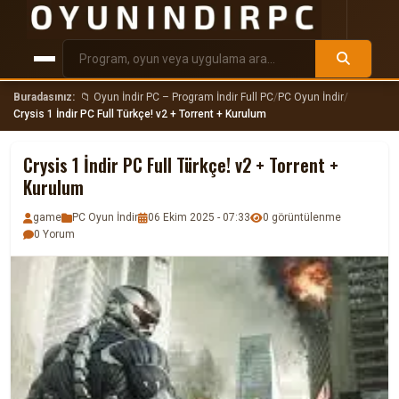
Buradasınız:
📁 Oyun İndir PC – Program İndir Full PC
/
PC Oyun İndir
/
Crysis 1 İndir PC Full Türkçe! v2 + Torrent + Kurulum
Crysis 1 İndir PC Full Türkçe! v2 + Torrent +
Kurulum
game
PC Oyun İndir
06 Ekim 2025 - 07:33
0 görüntülenme
0 Yorum