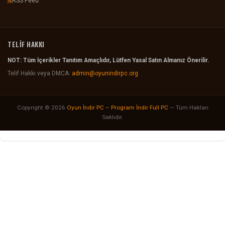
RSS Feed
TELİF HAKKI
NOT: Tüm İçerikler Tanıtım Amaçlıdır, Lütfen Yasal Satın Almanız Önerilir.
Telif Hakkı veya DMCA:
admin@oyunindirpc.org
Copyright © 2026
Oyun İndir PC – Program İndir Full PC
— Tüm Hakları
Saklıdır.