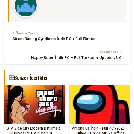
Önceki Yazı:
Street Racing Syndicate İndir PC + Full Türkçe!
Sonraki Yazı:
Happy Room İndir PC – Full Türkçe! + Update v3.0
Benzer İçerikler
GTA Vice City Modern Katılımsız
Among Us İndir – Full PC v2025
Full Türkçe PC Oyun İndir HD
– Türkçe + Online MP Ve Offline