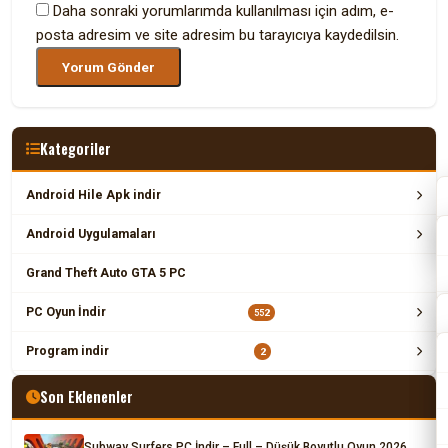
Daha sonraki yorumlarımda kullanılması için adım, e-
posta adresim ve site adresim bu tarayıcıya kaydedilsin.
Kategoriler
Android Hile Apk indir
Android Uygulamaları
Grand Theft Auto GTA 5 PC
PC Oyun İndir
552
Program indir
2
Son Eklenenler
Subway Surfers PC İndir – Full – Düşük Boyutlu Oyun 2026