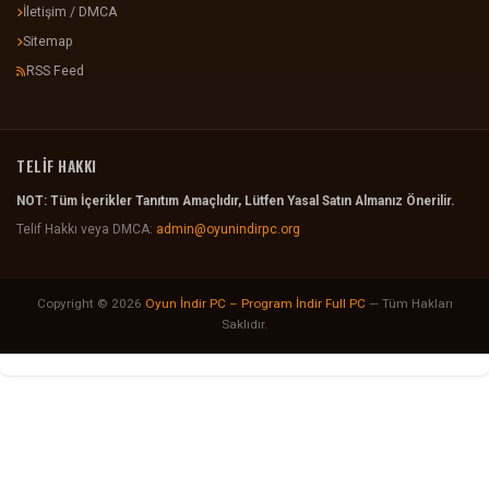
İletişim / DMCA
Sitemap
RSS Feed
TELİF HAKKI
NOT: Tüm İçerikler Tanıtım Amaçlıdır, Lütfen Yasal Satın Almanız Önerilir.
Telif Hakkı veya DMCA:
admin@oyunindirpc.org
Copyright © 2026
Oyun İndir PC – Program İndir Full PC
— Tüm Hakları
Saklıdır.