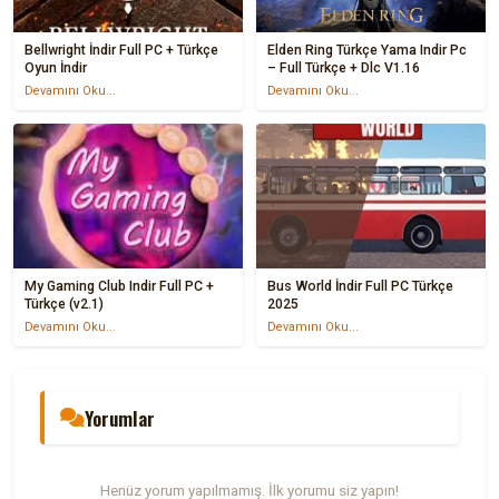
Bellwright İndir Full PC + Türkçe
Elden Ring Türkçe Yama Indir Pc
Oyun İndir
– Full Türkçe + Dlc V1.16
Devamını Oku...
Devamını Oku...
My Gaming Club Indir Full PC +
Bus World İndir Full PC Türkçe
Türkçe (v2.1)
2025
Devamını Oku...
Devamını Oku...
Yorumlar
Henüz yorum yapılmamış. İlk yorumu siz yapın!