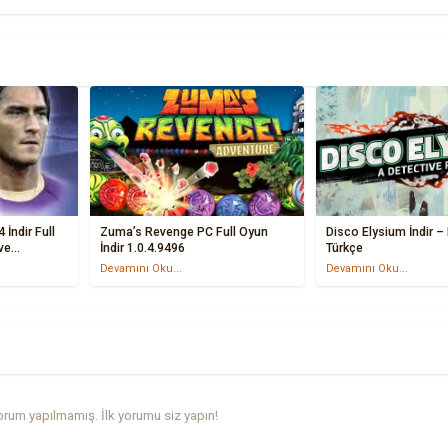
dir Full
Zuma’s Revenge PC Full Oyun
Disco Elysium İndir – 
ve
İndir 1.0.4.9496
Türkçe
Devamını Oku...
Devamını Oku...
rum yapılmamış. İlk yorumu siz yapın!