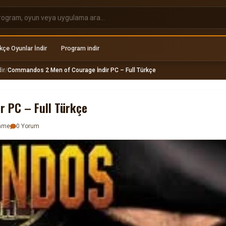
kçe Oyunlar İndir
Program indir
ir
/
Commandos 2 Men of Courage İndir PC – Full Türkçe
 PC – Full Türkçe
enme
0 Yorum