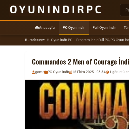
Anasayfa
PC Oyun İndir
Full Oyun İndir
Tür
Buradasınız:
📁 Oyun İndir PC – Program İndir Full PC
/
PC Oyun İnd
Commandos 2 Men of Courage İndir
game
PC Oyun İndir
18 Ekim 2025 - 05:54
1 görüntül