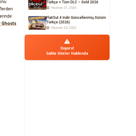
yonu
Türkçe + Tüm DLC – Gold 2026
Haziran 21, 2026
flerden
lerinde
FlatOut 4 Indir Güncellenmiş Sürüm
Türkçe (2026)
y Ghosts
Haziran 20, 2026
Duyuru!
Sahte Siteler Hakkında