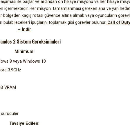
tim aşaması ile başlar ve ardından on hikaye misyonu ve her hikaye mis
on içermektedir. Her misyon, tamamlanması gereken ana ve yan hede
 bir bölgeden kaçış rotası güvence altına almak veya oyuncuların görev
ı bulabilecekleri ipuçlarını toplamak gibi görevler bulunur.
Call of Dut
– İndir
ndos 2 Sistem Gereksinimleri
Minimum:
indows 8 veya Windows 10
-Core 3.9GHz
2GB VRAM
n sürücüler
Tavsiye Edilen: