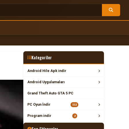
Kategoriler
Android Hile Apk indir
Android Uygulamaları
Grand Theft Auto GTA 5 PC
PC Oyun İndir
552
Program indir
2
Son Eklenenler