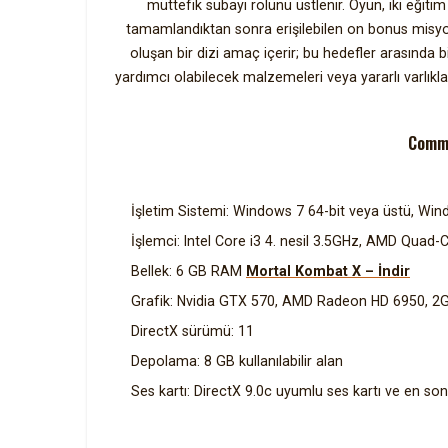
müttefik subayı rolünü üstlenir. Oyun, iki eği
tamamlandıktan sonra erişilebilen on bonus misy
oluşan bir dizi amaç içerir; bu hedefler arasında
yardımcı olabilecek malzemeleri veya yararlı varlıklar
Comma
İşletim Sistemi: Windows 7 64-bit veya üstü, W
İşlemci: Intel Core i3 4. nesil 3.5GHz, AMD Quad
Bellek: 6 GB RAM
Mortal Kombat X – İndir
Grafik: Nvidia GTX 570, AMD Radeon HD 6950, 
DirectX sürümü: 11
Depolama: 8 GB kullanılabilir alan
Ses kartı: DirectX 9.0c uyumlu ses kartı ve en so