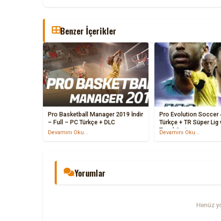
Benzer İçerikler
Pro Basketball Manager 2019 İndir
Pro Evolution Soccer 4 İn
– Full – PC Türkçe + DLC
Türkçe + TR Süper Lig 
Tezahürat
Devamını Oku...
Devamını Oku...
Yorumlar
Henüz yo