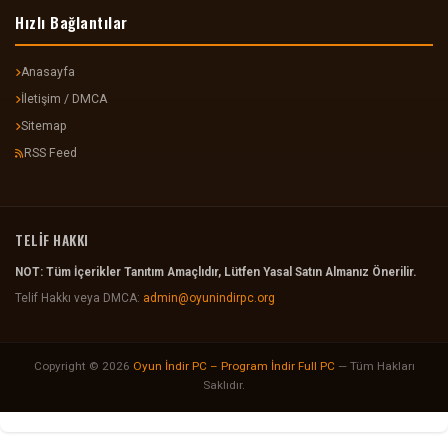
Hızlı Bağlantılar
Anasayfa
İletişim / DMCA
Sitemap
RSS Feed
TELİF HAKKI
NOT: Tüm İçerikler Tanıtım Amaçlıdır, Lütfen Yasal Satın Almanız Önerilir.
Telif Hakkı veya DMCA:
admin@oyunindirpc.org
Copyright © 2026
Oyun İndir PC – Program İndir Full PC
— Tüm Hakları
Saklıdır.