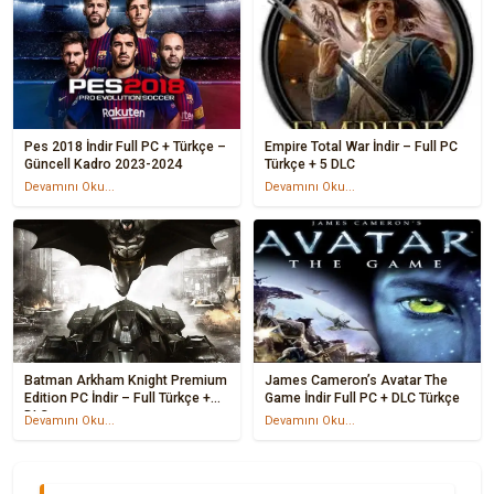
Pes 2018 İndir Full PC + Türkçe –
Empire Total War İndir – Full PC
Güncell Kadro 2023-2024
Türkçe + 5 DLC
Devamını Oku...
Devamını Oku...
Batman Arkham Knight Premium
James Cameron’s Avatar The
Edition PC İndir – Full Türkçe +
Game İndir Full PC + DLC Türkçe
DLC
Devamını Oku...
Devamını Oku...