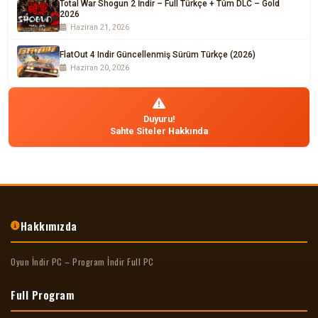
Total War Shogun 2 İndir – Full Türkçe + Tüm DLC – Gold
2026
Haziran 21, 2026
FlatOut 4 Indir Güncellenmiş Sürüm Türkçe (2026)
Haziran 20, 2026
Duyuru!
Sahte Siteler Hakkında
Hakkımızda
Oyun İndir PC – Program İndir Full PC
Full Program