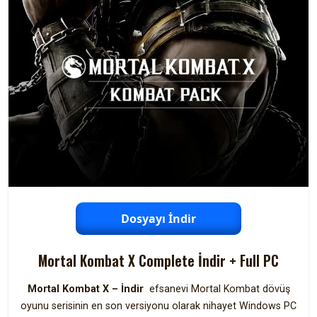
Dosyayı İndir
Mortal Kombat X Complete İndir + Full PC
Mortal Kombat X – İndir
efsanevi Mortal Kombat dövüş
oyunu serisinin en son versiyonu olarak nihayet Windows PC