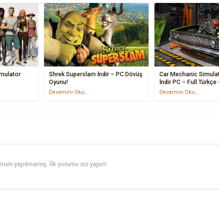
mulator
Shrek Superslam İndir – PC Dövüş
Car Mechanic Simula
Oyunu!
İndir PC – Full Türkçe
Devamını Oku...
Devamını Oku...
rum yapılmamış. İlk yorumu siz yapın!