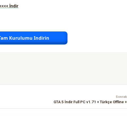
<<< İndir
Tam Kurulumu Indirin
Sonraki
GTA 5 İndir Full PC v1.71 + Türkçe Offline +