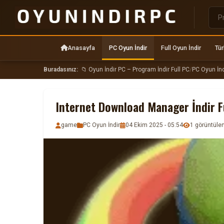
Anasayfa
PC Oyun İndir
Full Oyun İndir
Tür
Buradasınız:
📁 Oyun İndir PC – Program İndir Full PC
/
PC Oyun İnd
Internet Download Manager İndir F
game
PC Oyun İndir
04 Ekim 2025 - 05:54
1 görüntül