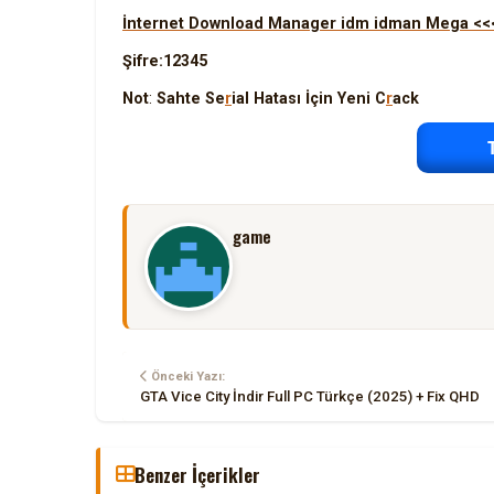
İnternet Download Manager idm idman Mega <<<
Şifre:12345
Not
:
Sahte Se
r
ial Hatası İçin Yeni C
r
ack
game
Önceki Yazı:
GTA Vice City İndir Full PC Türkçe (2025) + Fix QHD
Benzer İçerikler