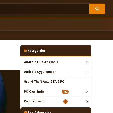
Kategoriler
Android Hile Apk indir
Android Uygulamaları
Grand Theft Auto GTA 5 PC
PC Oyun İndir
552
Program indir
2
Son Eklenenler