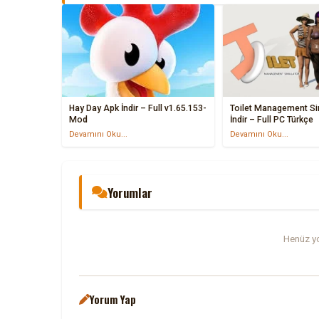
Hay Day Apk İndir – Full v1.65.153-
Toilet Management Si
Mod
İndir – Full PC Türkçe
Devamını Oku...
Devamını Oku...
Yorumlar
Henüz yo
Yorum Yap