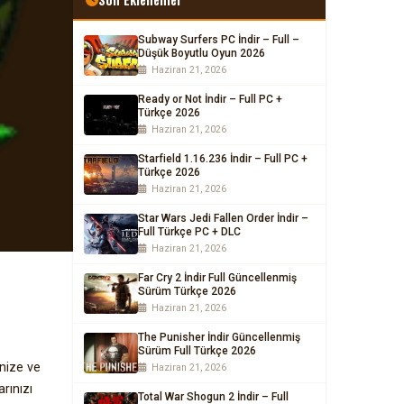
Subway Surfers PC İndir – Full –
Düşük Boyutlu Oyun 2026
Haziran 21, 2026
Ready or Not İndir – Full PC +
Türkçe 2026
Haziran 21, 2026
Starfield 1.16.236 İndir – Full PC +
Türkçe 2026
Haziran 21, 2026
Star Wars Jedi Fallen Order İndir –
Full Türkçe PC + DLC
Haziran 21, 2026
Far Cry 2 İndir Full Güncellenmiş
Sürüm Türkçe 2026
Haziran 21, 2026
The Punisher İndir Güncellenmiş
Sürüm Full Türkçe 2026
enize ve
Haziran 21, 2026
rınızı
Total War Shogun 2 İndir – Full