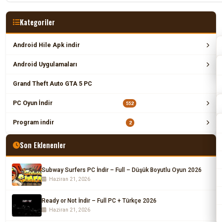
Kategoriler
Android Hile Apk indir
Android Uygulamaları
Grand Theft Auto GTA 5 PC
PC Oyun İndir
552
Program indir
2
Son Eklenenler
Subway Surfers PC İndir – Full – Düşük Boyutlu Oyun 2026
Haziran 21, 2026
Ready or Not İndir – Full PC + Türkçe 2026
Haziran 21, 2026