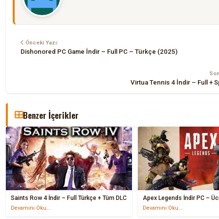
Önceki Yazı:
Dishonored PC Game İndir – Full PC – Türkçe (2025)
Son
Virtua Tennis 4 İndir – Full +
Benzer İçerikler
Saints Row 4 İndir – Full Türkçe + Tüm DLC
Apex Legends İndir PC – Üc
Devamını Oku...
Devamını Oku...