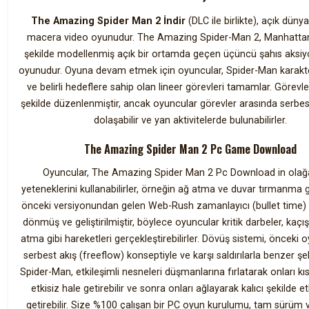
The Amazing Spider Man 2 İndir
(DLC ile birlikte), açık düny
macera video oyunudur. The Amazing Spider-Man 2, Manhatta
şekilde modellenmiş açık bir ortamda geçen üçüncü şahıs aksi
oyunudur. Oyuna devam etmek için oyuncular, Spider-Man karakter
ve belirli hedeflere sahip olan lineer görevleri tamamlar. Görevler
şekilde düzenlenmiştir, ancak oyuncular görevler arasında serbes
dolaşabilir ve yan aktivitelerde bulunabilirler.
The Amazing Spider Man 2 Pc Game Download
Oyuncular, The Amazing Spider Man 2 Pc Download in olağ
yeteneklerini kullanabilirler, örneğin ağ atma ve duvar tırmanma 
önceki versiyonundan gelen Web-Rush zamanlayıcı (bullet time) ö
dönmüş ve geliştirilmiştir, böylece oyuncular kritik darbeler, kaçış
atma gibi hareketleri gerçekleştirebilirler. Dövüş sistemi, önceki o
serbest akış (freeflow) konseptiyle ve karşı saldırılarla benzer şeki
Spider-Man, etkileşimli nesneleri düşmanlarına fırlatarak onları kı
etkisiz hale getirebilir ve sonra onları ağlayarak kalıcı şekilde et
getirebilir. Size %100 çalışan bir PC oyun kurulumu, tam sürüm 