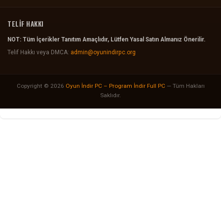
TELİF HAKKI
NOT: Tüm İçerikler Tanıtım Amaçlıdır, Lütfen Yasal Satın Almanız Önerilir.
Telif Hakkı veya DMCA:
admin@oyunindirpc.org
Copyright © 2026
Oyun İndir PC – Program İndir Full PC
— Tüm Hakları
Saklıdır.