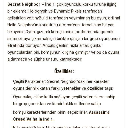
Secret Neighbor – İndir
çok oyunculu korku türüne ilginç
bir ekleme. Hologryph ve Dynamic Pixels tarafından
geliştirilen ve tinyBuild tarafından yayımlanan bu oyun, orijinal
Hello Neighbor’ın korkutucu atmosferini temel alan bir yan
hikayedir. Oyun, gizemli komşularının bodrumunda gömülü
sırları ortaya çıkarmak için birlikte çalışan bir grup oyuncunun
etrafında dönüyor. Ancak, gerilim hızla artar; çünkü
oyunculardan biri, komşunun kılığına girmiştir ve bu da oyuna
aldatmaca ve şüphe unsuru katmaktadır.
Özellikler:
Çeşitli Karakterler: Secret Neighbor’daki her karakter,
oyuna derinlik katan farklı yetenekler ve özellikler taşır.
Oyuncular, ekibe katkı sağlayan çeşitli yeteneklere sahip
bir grup çocuktan ve kendi taktik setlerine sahip
komşu karakterlerinden birini seçebilirler.
Assassin’s
Creed Valhalla İndir
Etkileşimli Ortam: Malikanenin odalar, gizli tüneller ve