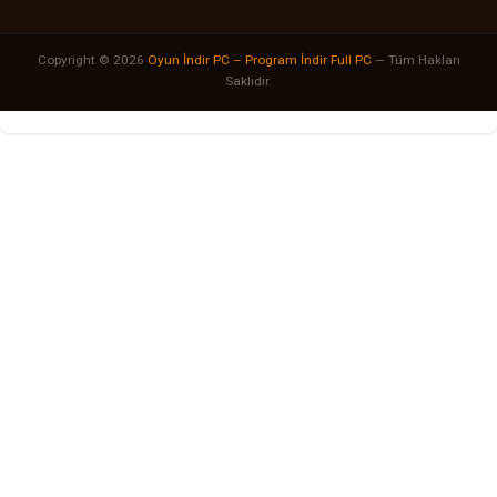
Copyright © 2026
Oyun İndir PC – Program İndir Full PC
— Tüm Hakları
Saklıdır.