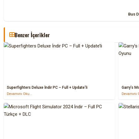
Bus D
Benzer İçerikler
Superfighters Deluxe İndir PC – Full + Update’li
Garry’s M
Devamını Oku...
Devamını O