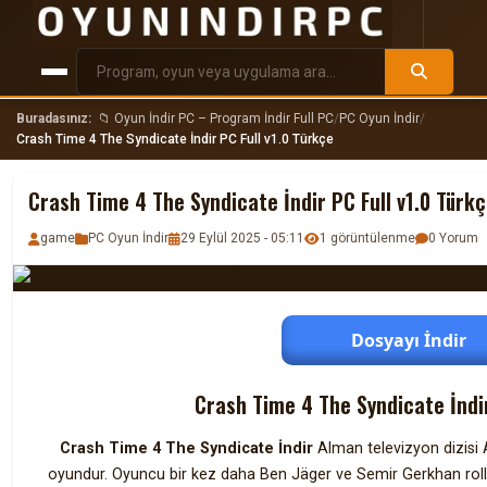
Buradasınız:
📁 Oyun İndir PC – Program İndir Full PC
/
PC Oyun İndir
/
Crash Time 4 The Syndicate İndir PC Full v1.0 Türkçe
Crash Time 4 The Syndicate İndir PC Full v1.0 Türk
game
PC Oyun İndir
29 Eylül 2025 - 05:11
1 görüntülenme
0 Yorum
Dosyayı İndir
Crash Time 4 The Syndicate İndir
Crash Time 4 The Syndicate İndir
Alman televizyon dizisi 
oyundur. Oyuncu bir kez daha Ben Jäger ve Semir Gerkhan roller