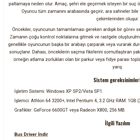
patlamaya neden olur. Amaç, şehri ele geçirmek isteyen bir suç ör
Oyuncu tüm zamanını arabasında geçirir; ara sahneler bil
çekimlerinden oluşur.
Öncekiler, oyuncunun tamamlaması gereken ardışık bir görev se
Zamanın çoğu kontrol noktalarına gitmek ve rastgele oluşturulm
genellikle oyuncunun başka bir arabayı çarparak veya vurarak du
sonuçlanır. Dahası, öncekilerin saçma fikirlerini somutlaştıran y
örneğin atlama zorlukları olan bir parkur veya fidye parası top
yarış.
Sistem gereksinimleri
İşletim Sistemi: Windows XP SP2/Vista SP1.
İşlemci: Athlon 64 3200+, Intel Pentium 4, 3.2 GHz RAM: 1GB (
Grafikler: GeForce 6600GT veya Radeon X800, 256 MB
İlgili Yazılım
Bus Driver İndir