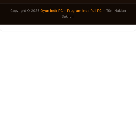
Copyright © 2026
Oyun İndir PC – Program İndir Full PC
— Tüm Hakları
Saklıdır.