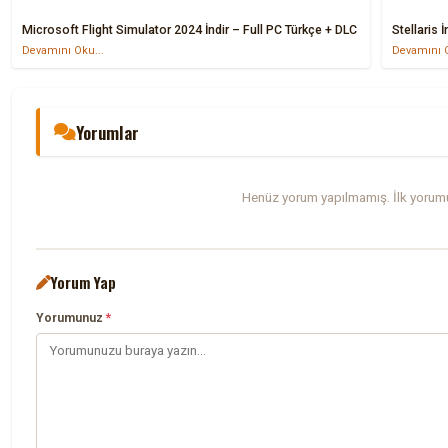
Microsoft Flight Simulator 2024 İndir – Full PC Türkçe + DLC
Stellaris 
Devamını Oku...
Devamını O
Yorumlar
Henüz yorum yapılmamış. İlk yorumu
Yorum Yap
Yorumunuz
*