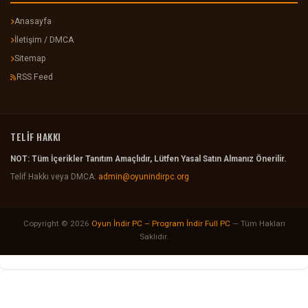
Anasayfa
İletişim / DMCA
Sitemap
RSS Feed
TELİF HAKKI
NOT: Tüm İçerikler Tanıtım Amaçlıdır, Lütfen Yasal Satın Almanız Önerilir.
Telif Hakkı veya DMCA:
admin@oyunindirpc.org
Copyright © 2026
Oyun İndir PC – Program İndir Full PC
— Tüm Hakları
Saklıdır.