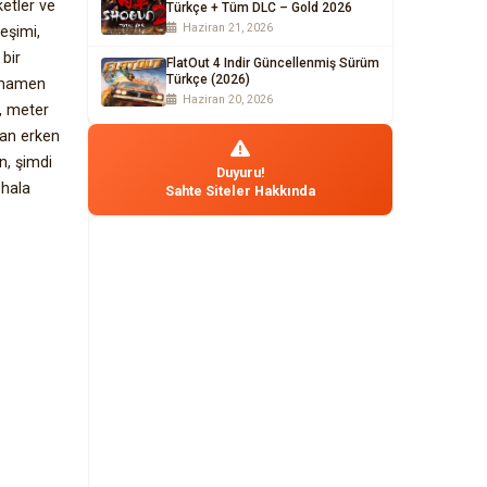
ketler ve
Türkçe + Tüm DLC – Gold 2026
Haziran 21, 2026
eşimi,
 bir
FlatOut 4 Indir Güncellenmiş Sürüm
Türkçe (2026)
tamamen
Haziran 20, 2026
, meter
dan erken
n, şimdi
Duyuru!
 hala
Sahte Siteler Hakkında