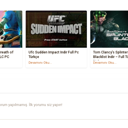
reath of
Ufc Sudden Impact Indir Full Pc
Tom Clancy’s Splinter
DLC PC
Türkçe
Blacklist İndir – Full 
DLC
Devamını Oku...
Devamını Oku...
rum yapılmamış. İlk yorumu siz yapın!