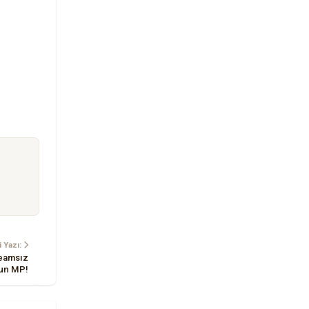
 Yazı:
teamsız
un MP!