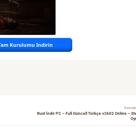
Tam Kurulumu Indirin
Sonraki
Rust İndir PC – Full Güncell Türkçe v2602 Online – S
Oy