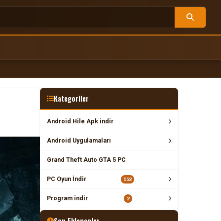
Kategoriler
Android Hile Apk indir
Android Uygulamaları
Grand Theft Auto GTA 5 PC
PC Oyun İndir
552
Program indir
2
Son Eklenenler