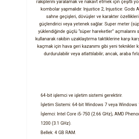
rakiplerini yaralamak ve nakavt etmek için çeşitli y
kombolar yapmalıdır. Injustice 2, Injustice: Gods
sahne geçişleri, dövüşler ve karakter özellikleri
güçlendirici veya yetenek sağlar. Super meter (sü
yüklendiğinde güçlü “süper hareketler” açmalarını 
kullanarak rakibin uzaklaştırma taktiklerine karşı ka
kaçmak için hava geri kazanımı gibi yeni teknikler ku
durdurulabilir veya atlattılabilir; ancak, araba fı
64-bit işlemci ve işletim sistemi gerektirir.
İşletim Sistemi: 64-bit Windows 7 veya Windows 
İşlemci: Intel Core i5-750 (2.66 GHz), AMD Phen
1200 (3.1 GHz).
Bellek: 4 GB RAM.