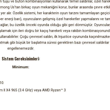
ön tuşu ve buton kombinasyonları kullanarak temel saldırılar, özel hare
 Among Us’tan birkaç oyun mekaniğini korur, bunlar arasında çevre etkil
 yer alır. Özellik sistemi, her karakterin oyun tarzını tamamlayan geçici
per enerji barı), oyuncuların gelişmiş özel hareketler yapmalarını ve 
sağlar; bu özellik önceki oyunda olduğu gibi geri dönmüştür. Oyuncular
rşılamak için ileri doğru bir kaçış hareketi veya rakibin kombinasyonun
llanabilirler. Çoğu çevresel saldırı, ilk Injustice oyununda kaçınılmazke
rlatmak gibi büyük bir başlatma süresi gerektiren bazı çevresel saldırılar
engellenemezdir.
Sistem Gereksinimleri:
Minimum:
10.
om II X4 965 (3.4 GHz) veya AMD Ryzen™ 3