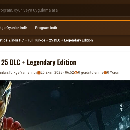
kçe Oyunlar İndir
Program indir
stice 2 İndir PC – Full Türkçe + 25 DLC + Legendary Edition
+ 25 DLC + Legendary Edition
nları
,
Türkçe Yama İndir
25 Ekim 2025 - 06:52
0 görüntülenme
0 Yorum