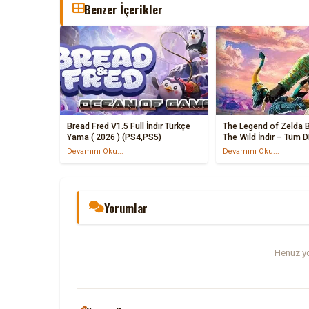
Benzer İçerikler
Bread Fred V1.5 Full İndir Türkçe
The Legend of Zelda B
Yama ( 2026 ) (PS4,PS5)
The Wild İndir – Tüm 
Devamını Oku...
Devamını Oku...
Yorumlar
Henüz yo