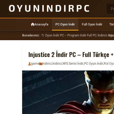
Anasayfa
PC Oyun İndir
Full Oyun İndir
Tür
Buradasınız:
📁 Oyun İndir PC – Program İndir Full PC
/
İndirici
/
Inju
Injustice 2 İndir PC – Full Türkçe 
game
İndirici
,
İndirici
,
NFS Serisi İndir
,
PC Oyun İndir
,
Rol Oyu