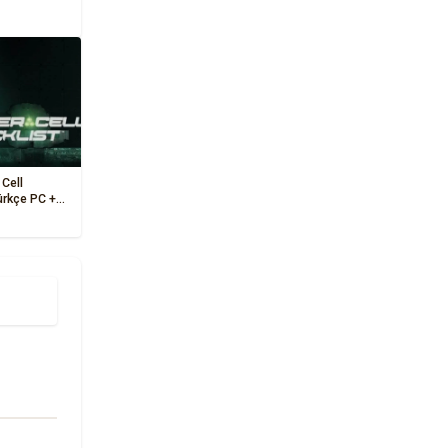
 Cell
Türkçe PC +