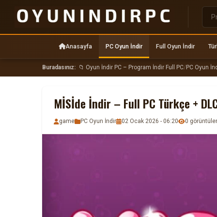
Anasayfa
PC Oyun İndir
Full Oyun İndir
Tür
Buradasınız:
📁 Oyun İndir PC – Program İndir Full PC
/
PC Oyun İnd
MİSİde İndir – Full PC Türkçe + DL
game
PC Oyun İndir
02 Ocak 2026 - 06:20
0 görüntül