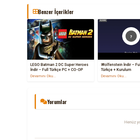
Benzer İçerikler
LEGO Batman 2 DC Super Heroes
Wolfenstein İndir – Fu
İndir – Full Türkçe PC + CO-OP
Türkçe + Kurulum
Devamını Oku...
Devamını Oku...
Yorumlar
Henüz yo