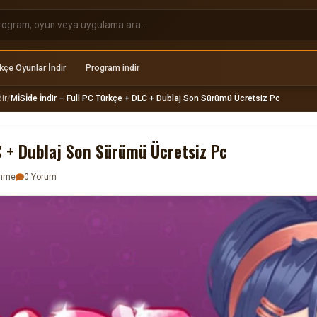
kçe Oyunlar İndir
Program indir
ir
/
MİSİde İndir – Full PC Türkçe + DLC + Dublaj Son Sürümü Ücretsiz Pc
C + Dublaj Son Sürümü Ücretsiz Pc
enme
0 Yorum