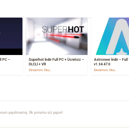
ll PC –
Superhot İndir Full PC + Ücretsiz –
Astroneer İndir – Full
DLCLİ + VR
v1.34.47.0
Devamını Oku...
Devamını Oku...
rum yapılmamış. İlk yorumu siz yapın!