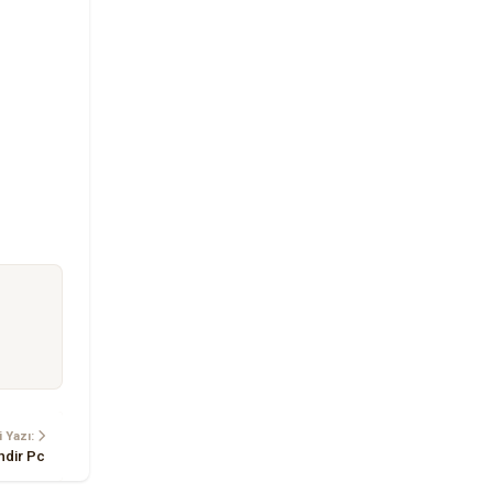
 Yazı:
ndir Pc