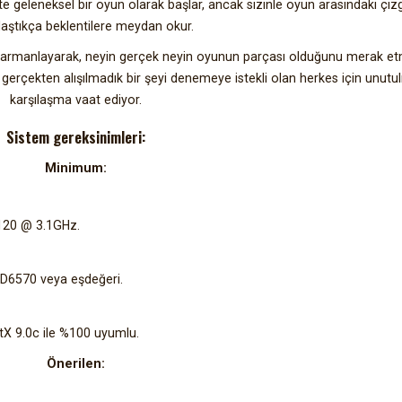
e geleneksel bir oyun olarak başlar, ancak sizinle oyun arasındaki çizg
laştıkça beklentilere meydan okur.
yle harmanlayarak, neyin gerçek neyin oyunun parçası olduğunu merak e
 gerçekten alışılmadık bir şeyi denemeye istekli olan herkes için unutu
karşılaşma vaat ediyor.
Sistem gereksinimleri:
Minimum:
8120 @ 3.1GHz.
D6570 veya eşdeğeri.
ctX 9.0c ile %100 uyumlu.
Önerilen: