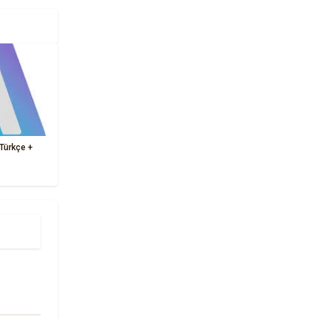
 Türkçe +