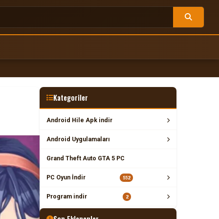
Kategoriler
Android Hile Apk indir
Android Uygulamaları
Grand Theft Auto GTA 5 PC
PC Oyun İndir
552
Program indir
2
Son Eklenenler