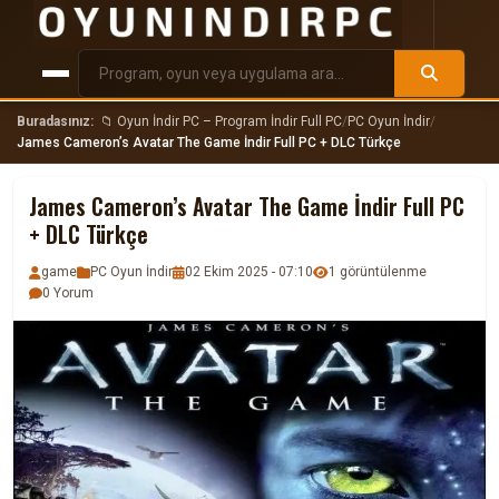
Buradasınız:
📁 Oyun İndir PC – Program İndir Full PC
/
PC Oyun İndir
/
James Cameron’s Avatar The Game İndir Full PC + DLC Türkçe
James Cameron’s Avatar The Game İndir Full PC
+ DLC Türkçe
game
PC Oyun İndir
02 Ekim 2025 - 07:10
1 görüntülenme
0 Yorum