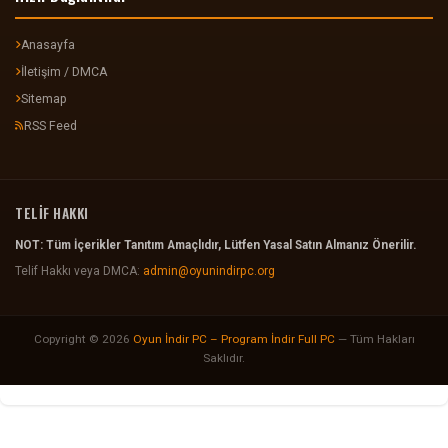
Anasayfa
İletişim / DMCA
Sitemap
RSS Feed
TELİF HAKKI
NOT: Tüm İçerikler Tanıtım Amaçlıdır, Lütfen Yasal Satın Almanız Önerilir.
Telif Hakkı veya DMCA:
admin@oyunindirpc.org
Copyright © 2026
Oyun İndir PC – Program İndir Full PC
— Tüm Hakları
Saklıdır.