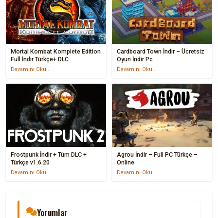
Mortal Kombat Komplete Edition
Cardboard Town İndir – Ücretsiz
Full İndir Türkçe+ DLC
Oyun İndir Pc
Devamını Oku...
Devamını Oku...
Frostpunk İndir + Tüm DLC +
Agrou İndir – Full PC Türkçe –
Türkçe v1.6.20
Online
Devamını Oku...
Devamını Oku...
Yorumlar