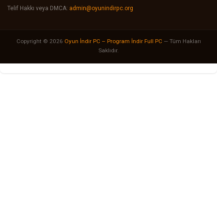
Telif Hakkı veya DMCA:
admin@oyunindirpc.org
Copyright © 2026
Oyun İndir PC – Program İndir Full PC
— Tüm Hakları
Saklıdır.