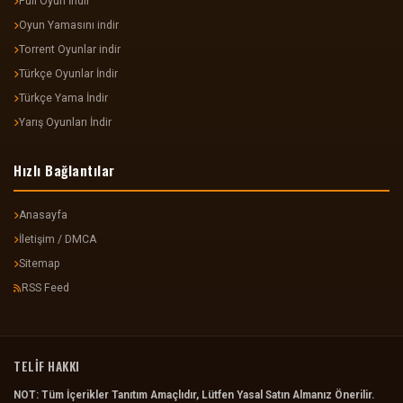
Full Oyun İndir
Oyun Yamasını indir
Torrent Oyunlar indir
Türkçe Oyunlar İndir
Türkçe Yama İndir
Yarış Oyunları İndir
Hızlı Bağlantılar
Anasayfa
İletişim / DMCA
Sitemap
RSS Feed
TELİF HAKKI
NOT: Tüm İçerikler Tanıtım Amaçlıdır, Lütfen Yasal Satın Almanız Önerilir.