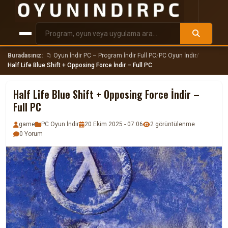
Buradasınız:
📁 Oyun İndir PC – Program İndir Full PC
/
PC Oyun İndir
/
Half Life Blue Shift + Opposing Force İndir – Full PC
Half Life Blue Shift + Opposing Force İndir –
Full PC
game
PC Oyun İndir
20 Ekim 2025 - 07:06
2 görüntülenme
0 Yorum