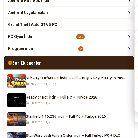
Android Hile Apk indir
Android Uygulamaları
Grand Theft Auto GTA 5 PC
PC Oyun İndir
552
Program indir
2
Son Eklenenler
Subway Surfers PC İndir – Full – Düşük Boyutlu Oyun 2026
Haziran 21, 2026
Ready or Not İndir – Full PC + Türkçe 2026
Haziran 21, 2026
Starfield 1.16.236 İndir – Full PC + Türkçe 2026
Haziran 21, 2026
Star Wars Jedi Fallen Order İndir – Full Türkçe PC + DLC