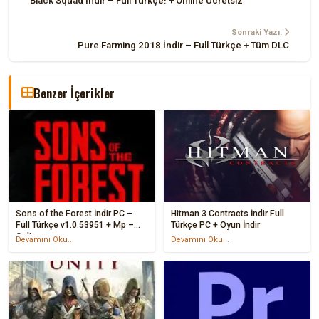
Black Squad İndir – Full Türkçe! + Online Ücretsiz
Sonraki Yazı:
Pure Farming 2018 İndir – Full Türkçe + Tüm DLC
Benzer İçerikler
Sons of the Forest İndir PC –
Hitman 3 Contracts İndir Full
Full Türkçe v1.0.53951 + Mp –
Türkçe PC + Oyun İndir
Online
Devamını Oku...
Devamını Oku...