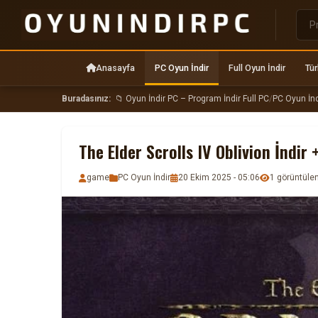
Anasayfa
PC Oyun İndir
Full Oyun İndir
Tür
Buradasınız:
📁 Oyun İndir PC – Program İndir Full PC
/
PC Oyun İnd
The Elder Scrolls IV Oblivion İndir 
game
PC Oyun İndir
20 Ekim 2025 - 05:06
1 görüntül