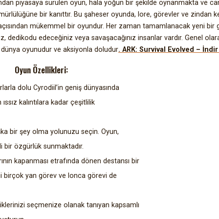
fından piyasaya sürülen oyun, hala yoğun bir şekilde oynanmakta ve canl
lülüğüne bir kanıttır. Bu şaheser oyunda, lore, görevler ve zindan keş
ği açısından mükemmel bir oyundur. Her zaman tamamlanacak yeni bir 
ız, dedikodu edeceğiniz veya savaşacağınız insanlar vardır. Genel olar
ık dünya oyunudur ve aksiyonla doludur
. ARK: Survival Evolved – İndi
Oyun Özellikleri:
larla dolu Cyrodiil’in geniş dünyasında
sız kalıntılara kadar çeşitlilik
ka bir şey olma yolunuzu seçin. Oyun,
i bir özgürlük sunmaktadır.
larının kapanması etrafında dönen destansı bir
ci birçok yan görev ve lonca görevi de
lliklerinizi seçmenize olanak tanıyan kapsamlı