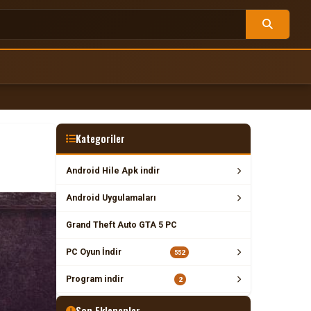
Kategoriler
Android Hile Apk indir
Android Uygulamaları
Grand Theft Auto GTA 5 PC
PC Oyun İndir
552
Program indir
2
Son Eklenenler