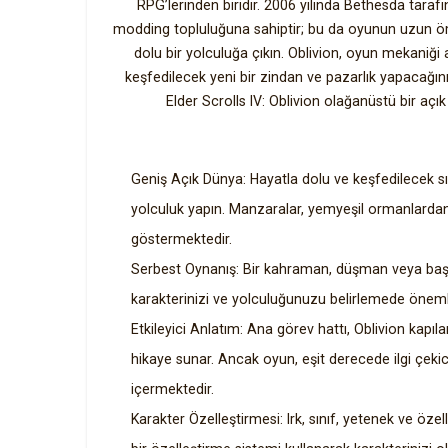
RPG’lerinden biridir. 2006 yılında Bethesda tara
modding topluluğuna sahiptir; bu da oyunun uzun ömür
dolu bir yolculuğa çıkın. Oblivion, oyun mekani
keşfedilecek yeni bir zindan ve pazarlık yapacağın
Elder Scrolls IV: Oblivion olağanüstü bir aç
Geniş Açık Dünya: Hayatla dolu ve keşfedilecek sır
yolculuk yapın. Manzaralar, yemyeşil ormanlardan ıs
göstermektedir.
Serbest Oynanış: Bir kahraman, düşman veya baş
karakterinizi ve yolculuğunuzu belirlemede öneml
Etkileyici Anlatım: Ana görev hattı, Oblivion kapı
hikaye sunar. Ancak oyun, eşit derecede ilgi çeki
içermektedir.
Karakter Özelleştirmesi: Irk, sınıf, yetenek ve öze