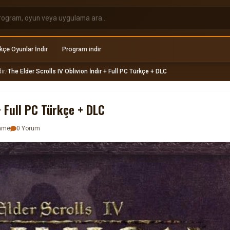
kçe Oyunlar İndir
Program indir
ir
/
The Elder Scrolls IV Oblivion İndir + Full PC Türkçe + DLC
+ Full PC Türkçe + DLC
enme
0 Yorum