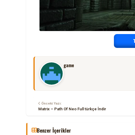
game
Önceki Yazı:
Matrix – Path Of Neo Full türkçe İndir
Benzer İçerikler