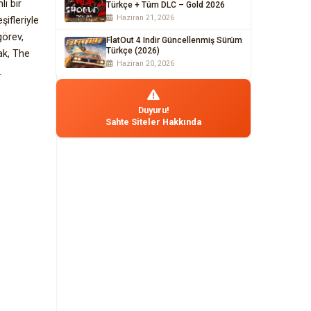
ı bir
Türkçe + Tüm DLC – Gold 2026
Haziran 21, 2026
ifleriyle
görev,
FlatOut 4 Indir Güncellenmiş Sürüm
Türkçe (2026)
ak, The
Haziran 20, 2026
r
Duyuru!
Sahte Siteler Hakkında