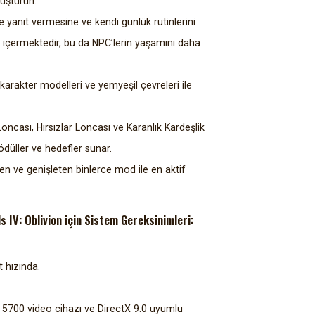
luşturun.
 yanıt vermesine ve kendi günlük rutinlerini
 içermektedir, bu da NPC’lerin yaşamını daha
 karakter modelleri ve yemyeşil çevreleri ile
ncası, Hırsızlar Loncası ve Karanlık Kardeşlik
 ödüller ve hedefler sunar.
n ve genişleten binlerce mod ile en aktif
s IV: Oblivion için Sistem Gereksinimleri:
 hızında.
5700 video cihazı ve DirectX 9.0 uyumlu