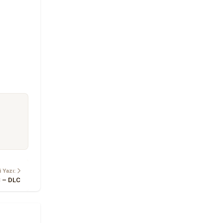
 Yazı:
C – DLC