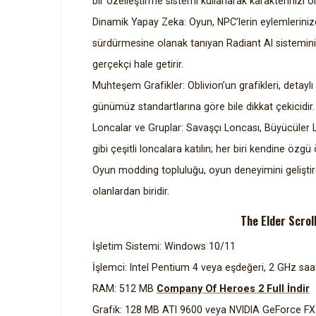
bir özelleştirme sistemi kullanarak karakterinizi o
Dinamik Yapay Zeka: Oyun, NPC’lerin eylemlerinize
sürdürmesine olanak tanıyan Radiant AI sistemini
gerçekçi hale getirir.
Muhteşem Grafikler: Oblivion’un grafikleri, detaylı
günümüz standartlarına göre bile dikkat çekicidir.
Loncalar ve Gruplar: Savaşçı Loncası, Büyücüler Lo
gibi çeşitli loncalara katılın; her biri kendine özgü
Oyun modding topluluğu, oyun deneyimini geliştire
olanlardan biridir.
The Elder Scroll
İşletim Sistemi: Windows 10/11
İşlemci: Intel Pentium 4 veya eşdeğeri, 2 GHz saat
RAM: 512 MB
Company Of Heroes 2 Full İndir
Grafik: 128 MB ATI 9600 veya NVIDIA GeForce FX 