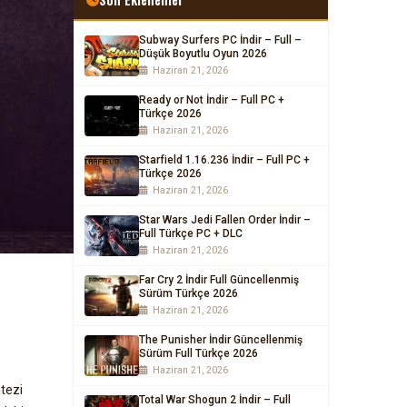
Subway Surfers PC İndir – Full –
Düşük Boyutlu Oyun 2026
Haziran 21, 2026
Ready or Not İndir – Full PC +
Türkçe 2026
Haziran 21, 2026
Starfield 1.16.236 İndir – Full PC +
Türkçe 2026
Haziran 21, 2026
Star Wars Jedi Fallen Order İndir –
Full Türkçe PC + DLC
Haziran 21, 2026
Far Cry 2 İndir Full Güncellenmiş
Sürüm Türkçe 2026
Haziran 21, 2026
The Punisher İndir Güncellenmiş
Sürüm Full Türkçe 2026
Haziran 21, 2026
tezi
Total War Shogun 2 İndir – Full