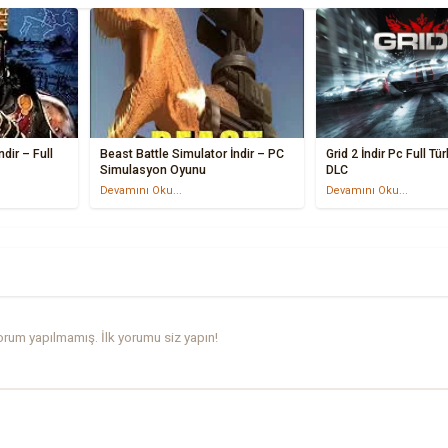
dir – Full
Beast Battle Simulator İndir – PC
Grid 2 İndir Pc Full T
Simulasyon Oyunu
DLC
Devamını Oku...
Devamını Oku...
rum yapılmamış. İlk yorumu siz yapın!