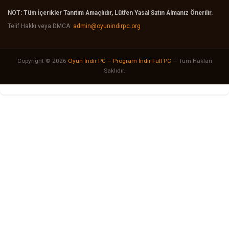
NOT: Tüm İçerikler Tanıtım Amaçlıdır, Lütfen Yasal Satın Almanız Önerilir.
Telif Hakkı veya DMCA:
admin@oyunindirpc.org
Copyright © 2026
Oyun İndir PC – Program İndir Full PC
— Tüm Hakları
Saklıdır.