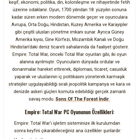
keşif, ekonomi, politika, din, kolonileşme ve nihayetinde fetih
üzerine odaklanır. Oyun, 1700 yılından 18. yüzyılın sonuna
kadar süren erken modern dönemde geçer ve oyunculara
Avrupa, Orta Doğu, Hindistan, Kuzey Amerika ve Karayipler
gibi çeşitli ulusları yönetme imkanı sunar. Ayrıca Güney
Amerika kıyısı, Gine Körfezi, Mozambik Kanalı ve Doğu
Hindistan’daki deniz ticareti sahalarında da faaliyet gösterir.
Empire: Total War, önceki Total War oyunları gibi, iki oyun
alanına ayrılmıştır: Oyuncuların dünyada ordular ve
donanmalar hareket ettirerek, diplomasi, ticaret, casusluk
yaparak ve uluslarının iç politikasını yöneterek karmaşık
stratejiler uygulayabildiği sıralı jeopolitik kampanya ve kara ve
denizde askeri güçleri komuta edebildiği gerçek zamanlı
savaş modu.
Sons Of The Forest İndir
Empire: Total War PC Oyununun Özellikleri:
Empire: Total War’ı işletim sisteminize ilk kurulumdan
sonra keyfini çıkarabileceğiniz ana özellikler şunlardır: