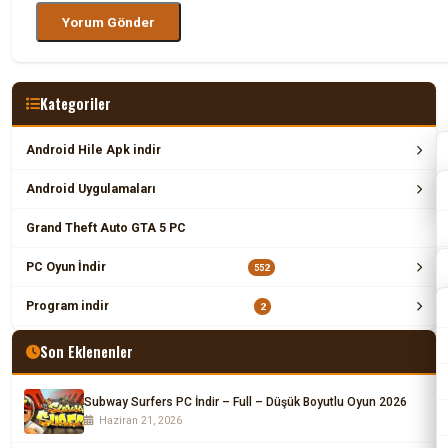
Kategoriler
Android Hile Apk indir
Android Uygulamaları
Grand Theft Auto GTA 5 PC
PC Oyun İndir
552
Program indir
2
Son Eklenenler
Subway Surfers PC İndir – Full – Düşük Boyutlu Oyun 2026
Haziran 21, 2026