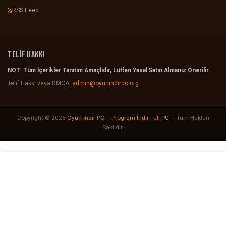
RSS Feed
TELİF HAKKI
NOT: Tüm İçerikler Tanıtım Amaçlıdır, Lütfen Yasal Satın Almanız Önerilir.
Telif Hakkı veya DMCA:
admin@oyunindirpc.org
Copyright © 2026
Oyun İndir PC – Program İndir Full PC
— Tüm Hakları
Saklıdır.