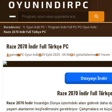
Buradasınız:
📁 Oyun İndir PC – Program İndir Full PC
/
PC Oyun İndir
/
Raze 2070 İndir Full Türkçe PC
Raze 2070 İndir Full Türkçe PC
game
PC Oyun İndir
29 Eylül 2025 - 05:00
0 görüntülenme
0 Yorum
Dosyayı İndir
Raze 2070 İndir Full Türkç
Raze 2070 İndir
İnsanlığın Dünya üzerindeki alanı giderek daha da 
yaşam alanlarının keşfedilmesini gerektiriyor. Çatışmalara ve küç