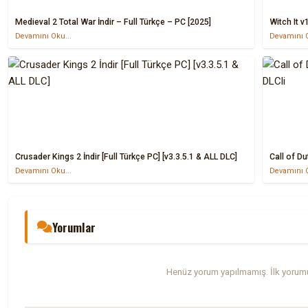
Medieval 2 Total War İndir – Full Türkçe – PC [2025]
Witch It v
Devamını Oku...
Devamını O
Crusader Kings 2 İndir [Full Türkçe PC] [v3.3.5.1 & ALL DLC]
Call of Du
Devamını Oku...
Devamını O
Yorumlar
Henüz yorum yapılmamış. İlk yorumu