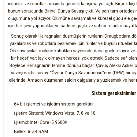
insanlar ve robotlar arasında genetik karışıma yol açtı. Birçok kiş
bunun sonucunda Birinci Dünya Savaşı çıktı. Ve sen tam ortadasın. K
oluşumuna yol açıyor. Ölümüne savaşmalı ve küresel gücü ele geç
için her şeyi yapacaklar ve sadece güçlü ve safkan olanlar hayatt
Sonuç olarak Helragnalar, düşmüşlerin ruhlarını Draugbotlara dönü
yakalamak ve robotlara beslemek için rünler ve büyülü ritüeller kull
Ölü savaşçılar, makine kabukları sayesinde daha güçlü oluyor ve 
bir hedef var: layık olmayan herkesi yok etmek! Sadece saf olanla
Böylece Helragnas’ın tersine dönüşü başlar. Çavuş Aleksi Asker ol
savaşmaktır. savaş. “Özgür Dünya Savunucusu”nun (DFW) bir üyes
ellerinde. Amacın düşmanın saldırı dalgalarıyla yüzleşmek ve her 
Sistem gereksinimleri
64 bit işlemci ve işletim sistemi gerektirir.
İşletim Sistemi: Windows Vista, 7, 8 ve 10.
İşlemci: Intel Core i5 9600K
Bellek: 8 GB RAM.