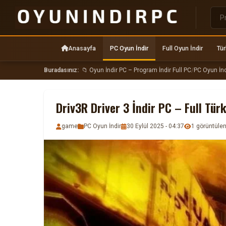
Anasayfa
PC Oyun İndir
Full Oyun İndir
Tür
Buradasınız:
📁 Oyun İndir PC – Program İndir Full PC
/
PC Oyun İnd
Driv3R Driver 3 İndir PC – Full Tür
game
PC Oyun İndir
30 Eylül 2025 - 04:37
1 görüntül