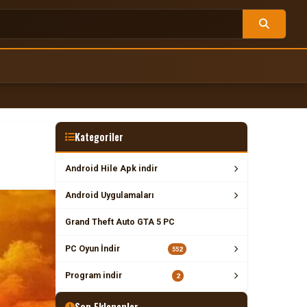
Kategoriler
Android Hile Apk indir
Android Uygulamaları
Grand Theft Auto GTA 5 PC
PC Oyun İndir
552
Program indir
2
Son Eklenenler