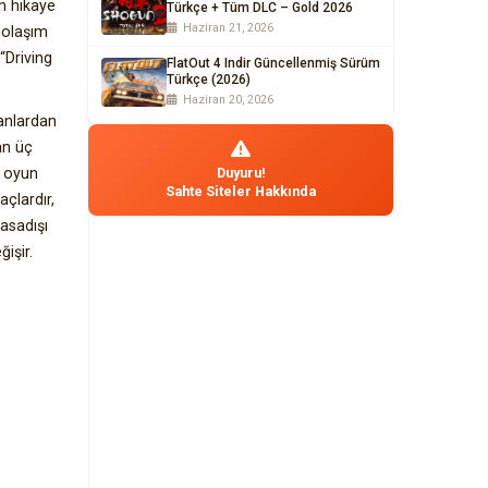
n hikaye
Türkçe + Tüm DLC – Gold 2026
Haziran 21, 2026
dolaşım
“Driving
FlatOut 4 Indir Güncellenmiş Sürüm
Türkçe (2026)
Haziran 20, 2026
anlardan
an üç
t oyun
Duyuru!
Sahte Siteler Hakkında
çlardır,
yasadışı
işir.