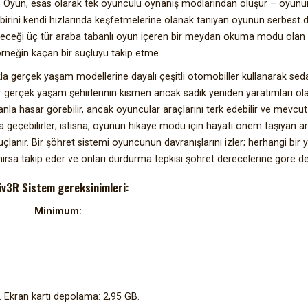
ır. Oyun, esas olarak tek oyunculu oynanış modlarından oluşur – oyunu
irini kendi hızlarında keşfetmelerine olanak tanıyan oyunun serbest 
leceği üç tür araba tabanlı oyun içeren bir meydan okuma modu olan 
rneğin kaçan bir suçluyu takip etme.
la gerçek yaşam modellerine dayalı çeşitli otomobiller kullanarak sed
 gerçek yaşam şehirlerinin kısmen ancak sadık yeniden yaratımları ol
la hasar görebilir, ancak oyuncular araçlarını terk edebilir ve mevcu
 geçebilirler; istisna, oyunun hikaye modu için hayati önem taşıyan ara
lanır. Bir şöhret sistemi oyuncunun davranışlarını izler; herhangi bir 
tanırsa takip eder ve onları durdurma tepkisi şöhret derecelerine göre değ
iv3R Sistem gereksinimleri:
Minimum:
 Ekran kartı depolama: 2,95 GB.