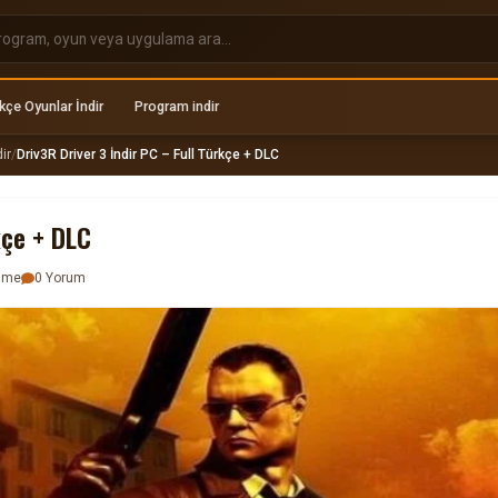
kçe Oyunlar İndir
Program indir
ir
/
Driv3R Driver 3 İndir PC – Full Türkçe + DLC
kçe + DLC
enme
0 Yorum