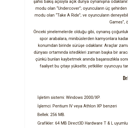
şahıs bakış açısıyla açık dünya oynanışına odaklan
modu olan “Undercover”; oyuncuların üç şehirden b
modu olan “Take A Ride”; ve oyuncuların deneyebi
Games”, ö
Önceki yinelemelerde olduğu gibi, oynanış çoğunluk
spor arabalara, minibüslerden kamyonlara kadar
konumdan birinde sürüşe odaklanır. Araçlar zaman
dünyası ortamında istedikleri zaman başka bir araca
çünkü bunları kaybetmek anında başarısızlıkla sonuç
faaliyet bu çıtayı yükseltir, yetkililer oyuncuyu 
Dr
İşletim sistemi: Windows 2000/XP.
İşlemci: Pentium IV veya Athlon XP benzeri
Bellek: 256 MB.
Grafikler: 64 MB Direct3D Hardware T & L uyumlu.