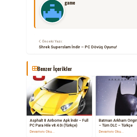
game
Önceki Yazı:
Shrek Superslam İndir – PC Dövüş Oyunu!
Benzer İçerikler
Asphalt 8 Airborne Apk İndir – Full
Batman Arkham Origins
PC Para Hile v8.4.0i (Türkçe)
– Tüm DLC – Türkçe
Devamını Oku...
Devamını Oku...