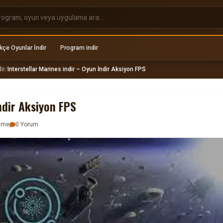
kçe Oyunlar İndir
Program indir
ir
/
Interstellar Marines indir – Oyun İndir Aksiyon FPS
ndir Aksiyon FPS
enme
0 Yorum