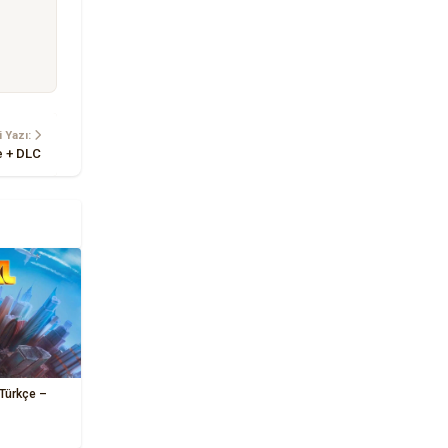
 Yazı:
e + DLC
 Türkçe –