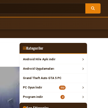
Kategoriler
Android Hile Apk indir
Android Uygulamaları
Grand Theft Auto GTA 5 PC
PC Oyun İndir
552
Program indir
2
Son Eklenenler