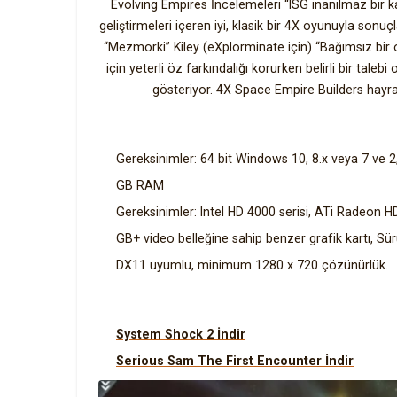
Evolving Empires İncelemeleri “ISG inanılmaz bir ka
geliştirmeleri içeren iyi, klasik bir 4X oyunuyla sonu
“Mezmorki” Kiley (eXplorminate için) “Bağımsız bir
için yeterli öz farkındalığı korurken belirli bir talebi
gösteriyor. 4X Space Empire Builders hayranla
Gereksinimler: 64 bit Windows 10, 8.x veya 7 ve 2
GB RAM
Gereksinimler: Intel HD 4000 serisi, ATi Radeon 
GB+ video belleğine sahip benzer grafik kartı, Sürü
DX11 uyumlu, minimum 1280 x 720 çözünürlük.
System Shock 2 İndir
Serious Sam The First Encounter İndir