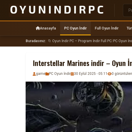
Anasayfa
PC Oyun İndir
Full Oyun İndir
Tür
Buradasınız:
📁 Oyun İndir PC – Program İndir Full PC
/
PC Oyun İnd
Interstellar Marines indir – Oyun İ
game
PC Oyun İndir
30 Eylül 2025 - 05:11
0 görüntül