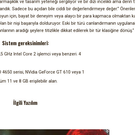
rmaşıklık ve tasarım yeteneği sergiliyor ve bir dizi incelikli ama derin 
çlandık. Sadece bu açıdan bile ciddi bir değerlendirmeye değer.” Önerile
 oyun için, bayat bir deneyim veya alaycı bir para kapmaca olmaktan 
 olan bir nişi başarıyla dolduruyor. Eski bir türü canlandırmanın uygulanabi
rının aradığı şeylere titizlikle dikkat edilerek bir tür klasiğine dönüş.”
Sistem gereksinimleri:
,5 GHz Intel Core 2 işlemci veya benzeri. 4
HD 4650 serisi, NVidia GeForce GT 610 veya 1
m 11 ve 8 GB erişilebilir alan.
İlgili Yazılım