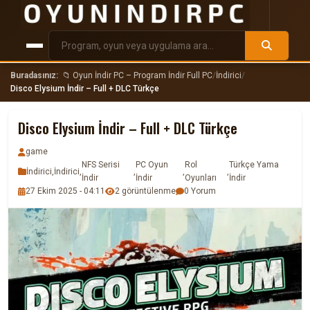
Buradasınız:
📁 Oyun İndir PC – Program İndir Full PC
/
İndirici
/
Disco Elysium İndir – Full + DLC Türkçe
Disco Elysium İndir – Full + DLC Türkçe
game
NFS Serisi
PC Oyun
Rol
Türkçe Yama
İndirici
,
İndirici
,
,
,
,
İndir
İndir
Oyunları
İndir
27 Ekim 2025 - 04:11
2 görüntülenme
0 Yorum