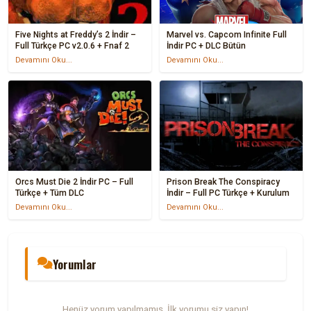
Five Nights at Freddy’s 2 İndir –
Marvel vs. Capcom Infinite Full
Full Türkçe PC v2.0.6 + Fnaf 2
İndir PC + DLC Bütün
Devamını Oku...
Devamını Oku...
Orcs Must Die 2 İndir PC – Full
Prison Break The Conspiracy
Türkçe + Tüm DLC
İndir – Full PC Türkçe + Kurulum
Devamını Oku...
Devamını Oku...
Yorumlar
Henüz yorum yapılmamış. İlk yorumu siz yapın!