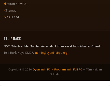
İletişim / DMCA
Sitemap
RSS Feed
TELİF HAKKI
NOT: Tüm İçerikler Tanıtım Amaçlıdır, Lütfen Yasal Satın Almanız Önerilir.
Telif Hakkı veya DMCA:
admin@oyunindirpc.org
Copyright © 2026
Oyun İndir PC – Program İndir Full PC
— Tüm Hakları
Saklıdır.