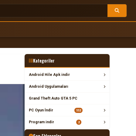
Kategoriler
Android Hile Apk indir
Android Uygulamaları
Grand Theft Auto GTA 5 PC
PC Oyun İndir
552
Program indir
2
Son Eklenenler