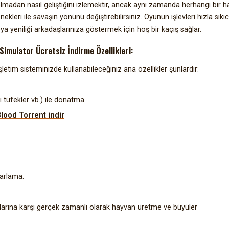
olmadan nasıl geliştiğini izlemektir, ancak aynı zamanda herhangi bir 
enekleri ile savaşın yönünü değiştirebilirsiniz. Oyunun işlevleri hızla sıkıc
a yeniliği arkadaşlarınıza göstermek için hoş bir kaçış sağlar.
Simulator Ücretsiz İndirme Özellikleri:
letim sisteminizde kullanabileceğiniz ana özellikler şunlardır:
i tüfekler vb.) ile donatma.
lood Torrent indir
yarlama.
arına karşı gerçek zamanlı olarak hayvan üretme ve büyüler