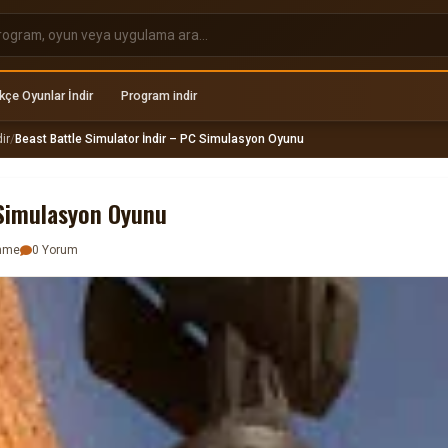
kçe Oyunlar İndir
Program indir
ir
/
Beast Battle Simulator İndir – PC Simulasyon Oyunu
 Simulasyon Oyunu
enme
0 Yorum