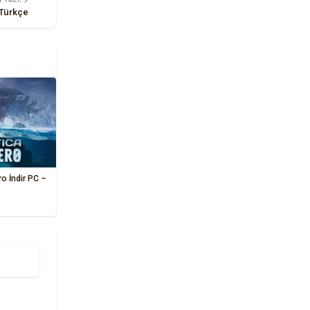
 Türkçe
o İndir PC –