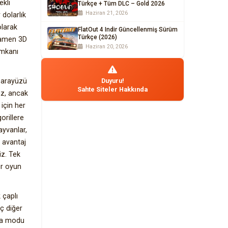
ekli
Türkçe + Tüm DLC – Gold 2026
Haziran 21, 2026
 dolarlık
olarak
FlatOut 4 Indir Güncellenmiş Sürüm
Türkçe (2026)
amamen 3D
Haziran 20, 2026
imkanı
e arayüzü
Duyuru!
Sahte Siteler Hakkında
az, ancak
için her
orillere
yvanlar,
ı avantaj
iz. Tek
ir oyun
 çaplı
ç diğer
nma modu