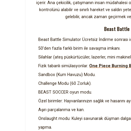
içerir. Ana çekicilik, çatışmanın insan müdahalesi 
kontrolünü alabilir ve sınırlı hareket ve saldırı yet
gelebilir, ancak zaman geçirmek vey
Beast Battle 
Beast Battle Simulator Ücretsiz İndirme sonrası iş
50’den fazla farklı birim ile savaşma imkanı.
Silahlar (ateş püskürtücüler, lazerler, mini makinel
Fizik tabanlı simülasyonlar.
One Piece Burning B
Sandbox (Kum Havuzu) Modu.
Challenge Modu (60 Zorluk).
BEAST SOCCER oyun modu.
Özel birimler: Hayvanlarınızın sağlık ve hasarını a
Aşırı parçalanma ve kan.
Onslaught modu: Kuleyi savunarak düşman dalgal
yapma.