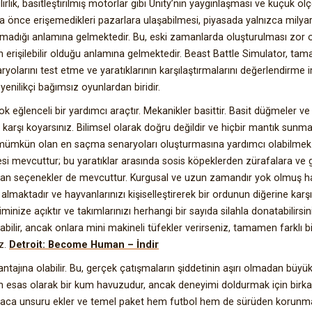
irlik, basitleştirilmiş motorlar gibi Unity’nin yaygınlaşması ve küçük ölç
ha önce erişemedikleri pazarlara ulaşabilmesi, piyasada yalnızca milyar
lmadığı anlamına gelmektedir. Bu, eski zamanlarda oluşturulması zor 
çin erişilebilir olduğu anlamına gelmektedir. Beast Battle Simulator, t
ryolarını test etme ve yaratıklarının karşılaştırmalarını değerlendirme 
yenilikçi bağımsız oyunlardan biridir.
k eğlenceli bir yardımcı araçtır. Mekanikler basittir. Basit düğmeler v
ine karşı koyarsınız. Bilimsel olarak doğru değildir ve hiçbir mantık sunm
ın mümkün olan en saçma senaryoları oluşturmasına yardımcı olabilmek 
esi mevcuttur; bu yaratıklar arasında sosis köpeklerden zürafalara ve g
ayan seçenekler de mevcuttur. Kurgusal ve uzun zamandır yok olmuş ha
lmaktadır ve hayvanlarınızı kişiselleştirerek bir ordunun diğerine karş
minize açıktır ve takımlarınızı herhangi bir sayıda silahla donatabilirsin
ilir, ancak onlara mini makineli tüfekler verirseniz, tamamen farklı b
z.
Detroit: Become Human – İndir
ntajına olabilir. Bu, gerçek çatışmaların şiddetinin aşırı olmadan büyük
m esas olarak bir kum havuzudur, ancak deneyimi doldurmak için birka
bulmaca unsuru ekler ve temel paket hem futbol hem de sürüden koru