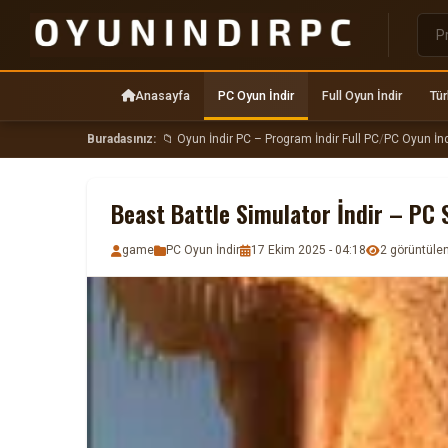
Anasayfa
PC Oyun İndir
Full Oyun İndir
Tür
Buradasınız:
📁 Oyun İndir PC – Program İndir Full PC
/
PC Oyun İnd
Beast Battle Simulator İndir – PC
game
PC Oyun İndir
17 Ekim 2025 - 04:18
2 görüntül