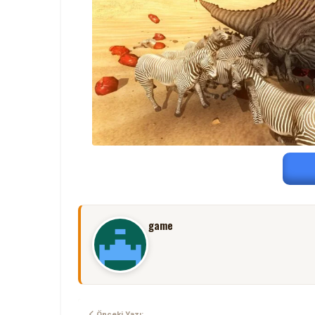
game
Önceki Yazı: