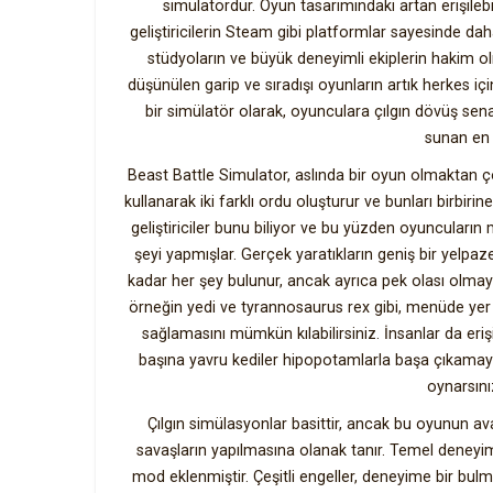
simülatördür. Oyun tasarımındaki artan erişilebil
geliştiricilerin Steam gibi platformlar sayesinde da
stüdyoların ve büyük deneyimli ekiplerin hakim o
düşünülen garip ve sıradışı oyunların artık herkes i
bir simülatör olarak, oyunculara çılgın dövüş sena
sunan en 
Beast Battle Simulator, aslında bir oyun olmaktan ço
kullanarak iki farklı ordu oluşturur ve bunları birbir
geliştiriciler bunu biliyor ve bu yüzden oyuncular
şeyi yapmışlar. Gerçek yaratıkların geniş bir yelpaz
kadar her şey bulunur, ancak ayrıca pek olası olm
örneğin yedi ve tyrannosaurus rex gibi, menüde yer a
sağlamasını mümkün kılabilirsiniz. İnsanlar da erişi
başına yavru kediler hipopotamlarla başa çıkamayab
oynarsını
Çılgın simülasyonlar basittir, ancak bu oyunun ava
savaşların yapılmasına olanak tanır. Temel deneyi
mod eklenmiştir. Çeşitli engeller, deneyime bir 