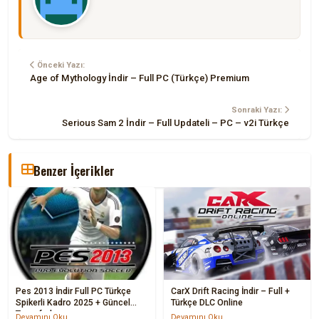
Önceki Yazı:
Age of Mythology İndir – Full PC (Türkçe) Premium
Sonraki Yazı:
Serious Sam 2 İndir – Full Updateli – PC – v2i Türkçe
Benzer İçerikler
Pes 2013 İndir Full PC Türkçe
CarX Drift Racing İndir – Full +
Spikerli Kadro 2025 + Güncel
Türkçe DLC Online
Transferler
Devamını Oku...
Devamını Oku...