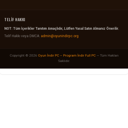
TELİF HAKKI
NOT: Tüm İçerikler Tanıtım Amaçlıdır, Lütfen Yasal Satın Almanız Önerilir.
Telif Hakkı veya DMCA:
admin@oyunindirpc.org
Copyright © 2026
Oyun İndir PC – Program İndir Full PC
— Tüm Hakları
Saklıdır.