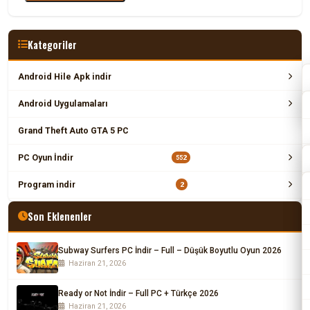
Kategoriler
Android Hile Apk indir
Android Uygulamaları
Grand Theft Auto GTA 5 PC
PC Oyun İndir
552
Program indir
2
Son Eklenenler
Subway Surfers PC İndir – Full – Düşük Boyutlu Oyun 2026
Haziran 21, 2026
Ready or Not İndir – Full PC + Türkçe 2026
Haziran 21, 2026