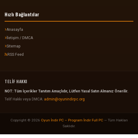
Hızlı Bağlantılar
Anasayfa
İletişim / DMCA
Sitemap
RSS Feed
TELİF HAKKI
NOT: Tüm İçerikler Tanıtım Amaçlıdır, Lütfen Yasal Satın Almanız Önerilir.
Telif Hakkı veya DMCA:
admin@oyunindirpc.org
Copyright © 2026
Oyun İndir PC – Program İndir Full PC
— Tüm Hakları
Saklıdır.