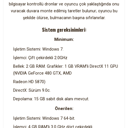
bilgisayar kontrollü dronlar ve oyuncu çok yaklaştığında onu
vuracak duvara monte edilmiş taretler bulunur; oyuncu bu
şekilde ölürse, bulmacanın başına sıfırlanırlar.
Sistem gereksinimleri:
Minimum:
İşletim Sistemi: Windows 7.
İşlemci: Çift çekirdekli 2.0GHz
Bellek: 2 GB RAM. Grafikler: 1 GB VRAM’li DirectX 11 GPU
(NVIDIA GeForce 480 GTX, AMD
Radeon HD 5870)
DirectX: Sürüm 9.0c.
Depolama: 15 GB sabit disk alanı mevcut.
Önerilen:
İşletim Sistemi: Windows 7 64-bit.
İşlemci: 4 GB RAM’li 3.0 GHz dört çekirdekli.