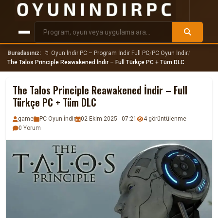
Buradasınız:
📁 Oyun İndir PC – Program İndir Full PC
/
PC Oyun İndir
/
The Talos Principle Reawakened İndir – Full Türkçe PC + Tüm DLC
The Talos Principle Reawakened İndir – Full
Türkçe PC + Tüm DLC
game
PC Oyun İndir
02 Ekim 2025 - 07:21
4 görüntülenme
0 Yorum