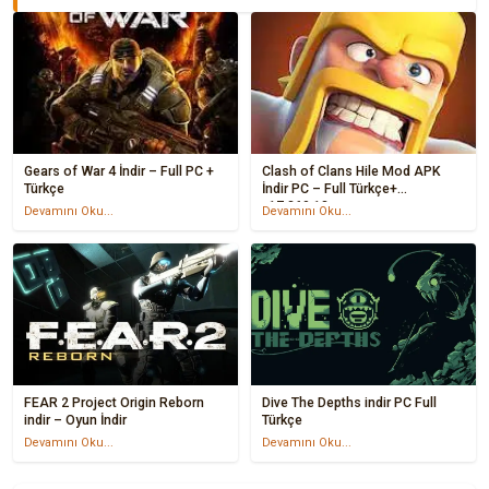
Gears of War 4 İndir – Full PC +
Clash of Clans Hile Mod APK
Türkçe
İndir PC – Full Türkçe+
v17.360.13
Devamını Oku...
Devamını Oku...
FEAR 2 Project Origin Reborn
Dive The Depths indir PC Full
indir – Oyun İndir
Türkçe
Devamını Oku...
Devamını Oku...