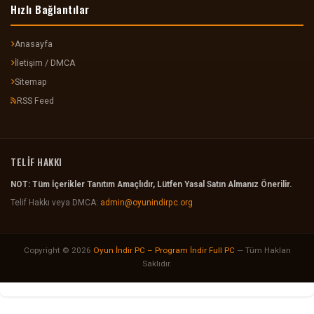
Hızlı Bağlantılar
Anasayfa
İletişim / DMCA
Sitemap
RSS Feed
TELİF HAKKI
NOT: Tüm İçerikler Tanıtım Amaçlıdır, Lütfen Yasal Satın Almanız Önerilir.
Telif Hakkı veya DMCA:
admin@oyunindirpc.org
Copyright © 2026
Oyun İndir PC – Program İndir Full PC
— Tüm Hakları
Saklıdır.