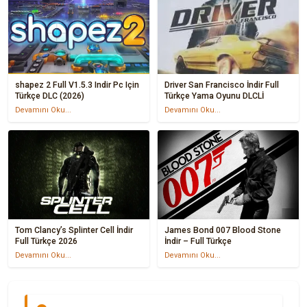
shapez 2 Full V1.5.3 Indir Pc Için
Driver San Francisco İndir Full
Türkçe DLC (2026)
Türkçe Yama Oyunu DLCLİ
Devamını Oku...
Devamını Oku...
Tom Clancy’s Splinter Cell İndir
James Bond 007 Blood Stone
Full Türkçe 2026
İndir – Full Türkçe
Devamını Oku...
Devamını Oku...