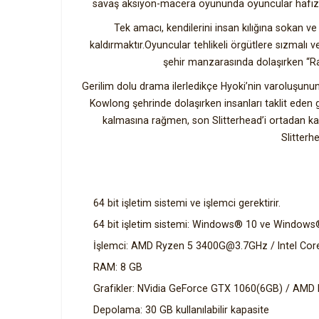
savaş aksiyon-macera oyununda oyuncular hafızası 
Tek amacı, kendilerini insan kılığına sokan ve
kaldırmaktır.Oyuncular tehlikeli örgütlere sızmalı v
şehir manzarasında dolaşırken “Rari
Gerilim dolu drama ilerledikçe Hyoki’nin varoluşunu
Kowlong şehrinde dolaşırken insanları taklit eden g
kalmasına rağmen, son Slitterhead’i ortadan kal
Slitterh
64 bit işletim sistemi ve işlemci gerektirir.
64 bit işletim sistemi: Windows® 10 ve Windows
İşlemci: AMD Ryzen 5 3400G@3.7GHz / Intel Co
RAM: 8 GB
Grafikler: NVidia GeForce GTX 1060(6GB) / AMD
Depolama: 30 GB kullanılabilir kapasite