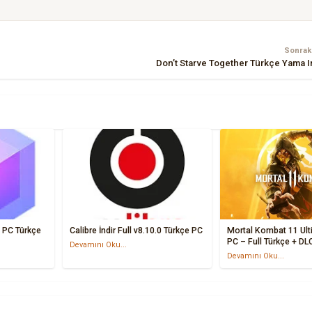
Sonraki
Don’t Starve Together Türkçe Yama I
Calibre İndir Full v8.10.0 Türkçe PC
Mortal Kombat 11 Ulti
PC – Full Türkçe + DLC
Devamını Oku...
Devamını Oku...