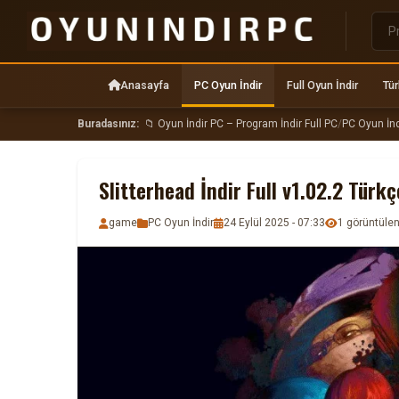
Anasayfa
PC Oyun İndir
Full Oyun İndir
Tür
Buradasınız:
📁 Oyun İndir PC – Program İndir Full PC
/
PC Oyun İnd
Slitterhead İndir Full v1.02.2 Tür
game
PC Oyun İndir
24 Eylül 2025 - 07:33
1 görüntül