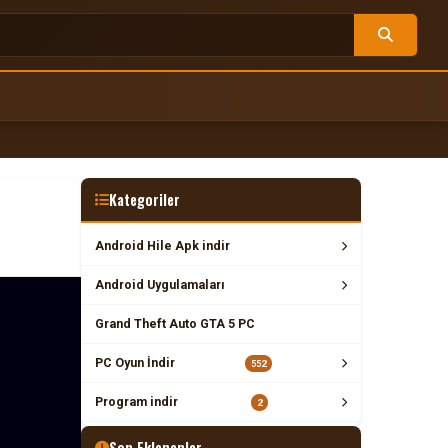
Kategoriler
Android Hile Apk indir
Android Uygulamaları
Grand Theft Auto GTA 5 PC
PC Oyun İndir
552
Program indir
2
Son Eklenenler