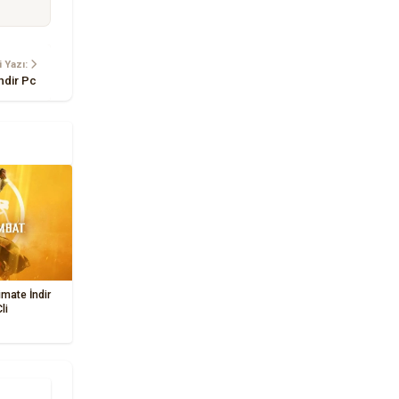
 Yazı:
ndir Pc
mate İndir
li