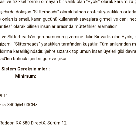
ve fiziksel formu olmayan bir varlık olan “Hyoki” olarak karşımıza çı
 şehirde dolaşan “Slitterheads” olarak bilinen grotesk yaratıkları ortad
e onları izlemeli, kanın gücünü kullanarak savaşlara girmeli ve canlı neon
ties” olarak bilinen insanlar arasında müttefikler aramalıdır.
n ve Slitterheads’in görünümünün gizemine dalın.Bir varlık olan Hyoki,
izemli “Slitterheads” yaratıkları tarafından kuşatılır. Tüm anılarından
dırma kararlılığındadır. Şehre sızarak toplumun insan üyeleri gibi davr
ead’leri bulmak için bir göreve çıkar.
Sistem Gereksinimleri:
Minimum:
® 11
re i5-8400@4.00GHz
 Radeon RX 580 DirectX: Sürüm 12