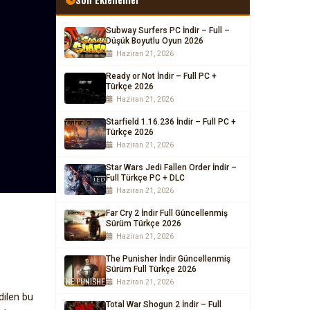
Subway Surfers PC İndir – Full –
Düşük Boyutlu Oyun 2026
Haziran 21, 2026
Ready or Not İndir – Full PC +
Türkçe 2026
Haziran 21, 2026
Starfield 1.16.236 İndir – Full PC +
Türkçe 2026
Haziran 21, 2026
Star Wars Jedi Fallen Order İndir –
Full Türkçe PC + DLC
Haziran 21, 2026
Far Cry 2 İndir Full Güncellenmiş
Sürüm Türkçe 2026
Haziran 21, 2026
The Punisher İndir Güncellenmiş
Sürüm Full Türkçe 2026
Haziran 21, 2026
dilen bu
Total War Shogun 2 İndir – Full