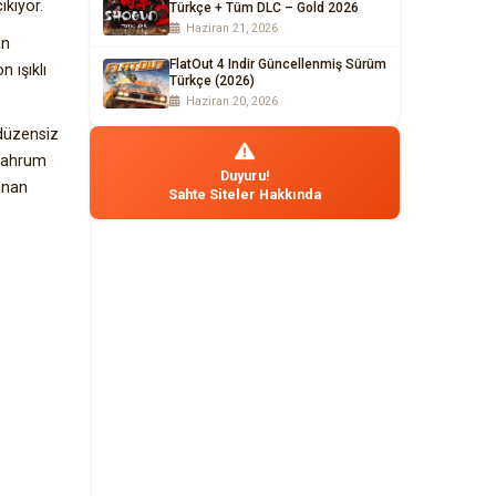
kıyor.
Türkçe + Tüm DLC – Gold 2026
Haziran 21, 2026
an
FlatOut 4 Indir Güncellenmiş Sürüm
 ışıklı
Türkçe (2026)
Haziran 20, 2026
 düzensiz
 mahrum
Duyuru!
anan
Sahte Siteler Hakkında