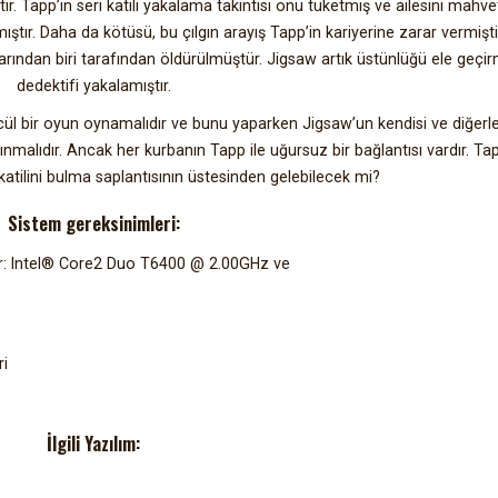
 Tapp’in seri katili yakalama takıntısı onu tüketmiş ve ailesini mahve
ştır. Daha da kötüsü, bu çılgın arayış Tapp’in kariyerine zarar vermişt
ından biri tarafından öldürülmüştür. Jigsaw artık üstünlüğü ele geçirm
dedektifi yakalamıştır.
cül bir oyun oynamalıdır ve bunu yaparken Jigsaw’un kendisi ve diğerler
alıdır. Ancak her kurbanın Tapp ile uğursuz bir bağlantısı vardır. Tap
atilini bulma saplantısının üstesinden gelebilecek mi?
Sistem gereksinimleri:
ler: Intel® Core2 Duo T6400 @ 2.00GHz ve
ri
İlgili Yazılım: