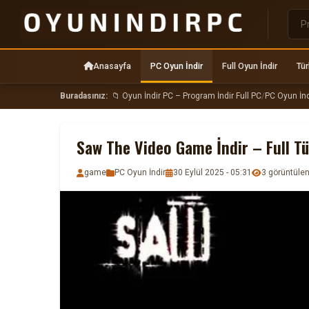
Anasayfa
PC Oyun İndir
Full Oyun İndir
Tür
Buradasınız:
📁 Oyun İndir PC – Program İndir Full PC
/
PC Oyun İnd
Saw The Video Game İndir – Full T
game
PC Oyun İndir
30 Eylül 2025 - 05:31
3 görüntül