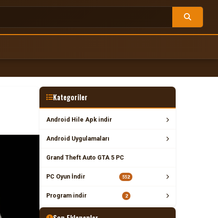
Kategoriler
Android Hile Apk indir
Android Uygulamaları
Grand Theft Auto GTA 5 PC
PC Oyun İndir
552
Program indir
2
Son Eklenenler