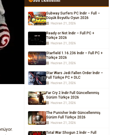
Subway Surfers PC İndir – Full –
Düşük Boyutlu Oyun 2026
Haziran 21, 2026
Ready or Not İndir – Full PC +
Türkçe 2026
Haziran 21, 2026
Starfield 1.16.236 İndir – Full PC +
Türkçe 2026
Haziran 21, 2026
Star Wars Jedi Fallen Order İndir –
Full Türkçe PC + DLC
Haziran 21, 2026
Far Cry 2 İndir Full Güncellenmiş
Sürüm Türkçe 2026
Haziran 21, 2026
The Punisher İndir Güncellenmiş
Sürüm Full Türkçe 2026
Haziran 21, 2026
önüyor.
Total War Shogun 2 İndir – Full