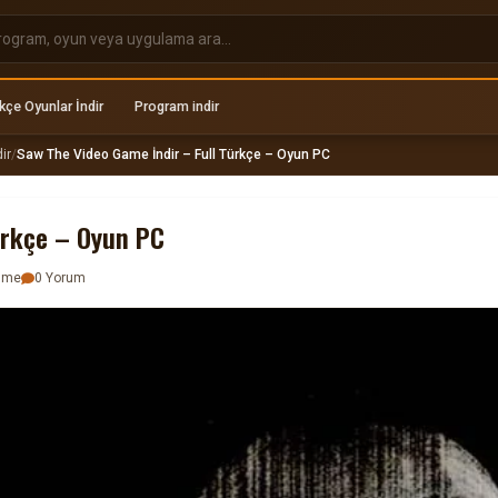
kçe Oyunlar İndir
Program indir
ir
/
Saw The Video Game İndir – Full Türkçe – Oyun PC
ürkçe – Oyun PC
enme
0 Yorum