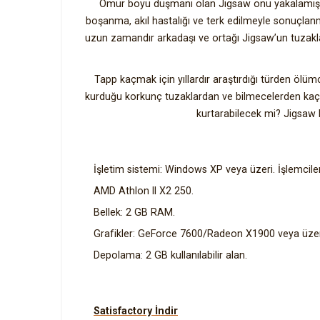
Ömür boyu düşmanı olan Jigsaw onu yakalamıştır.
boşanma, akıl hastalığı ve terk edilmeyle sonuçlanmı
uzun zamandır arkadaşı ve ortağı Jigsaw’un tuzaklar
Tapp kaçmak için yıllardır araştırdığı türden ölüm
kurduğu korkunç tuzaklardan ve bilmecelerden kaçınm
kurtarabilecek mi? Jigsaw k
İşletim sistemi: Windows XP veya üzeri. İşlemci
AMD Athlon II X2 250.
Bellek: 2 GB RAM.
Grafikler: GeForce 7600/Radeon X1900 veya üze
Depolama: 2 GB kullanılabilir alan.
Satisfactory İndir