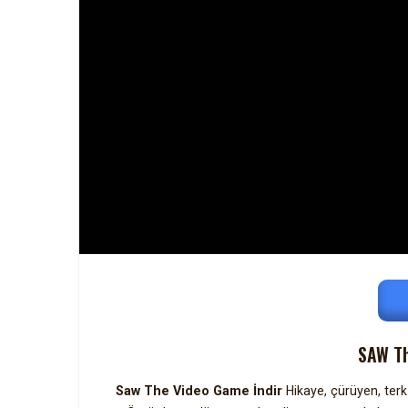
SAW T
Saw The Video Game İndir
Hikaye, çürüyen, terk