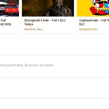
 Full
Stronghold 3 İndir – Full + DLC
Cuphead İndir – Full 
S4) 2026
Türkçe
DLC
Devamını Oku...
Devamını Oku...
rum yapılmamış. İlk yorumu siz yapın!