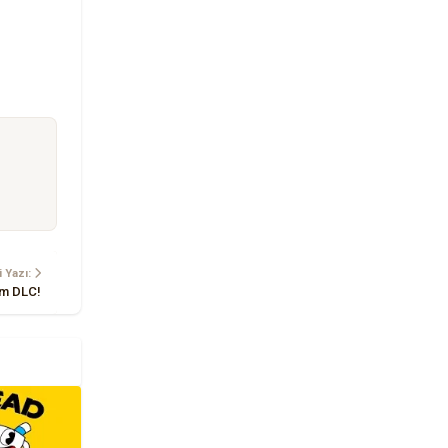
 Yazı:
üm DLC!