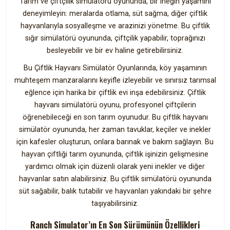
Tarım ve çiftçilik simülatörü oyununda, bir ineğin yaşamını
deneyimleyin: meralarda otlama, süt sağma, diğer çiftlik
hayvanlarıyla sosyalleşme ve arazinizi yönetme. Bu çiftlik
sığır simülatörü oyununda, çiftçilik yapabilir, toprağınızı
besleyebilir ve bir ev haline getirebilirsiniz.
Bu Çiftlik Hayvanı Simülatör Oyunlarında, köy yaşamının
muhteşem manzaralarını keyifle izleyebilir ve sınırsız tarımsal
eğlence için harika bir çiftlik evi inşa edebilirsiniz. Çiftlik
hayvanı simülatörü oyunu, profesyonel çiftçilerin
öğrenebileceği en son tarım oyunudur. Bu çiftlik hayvanı
simülatör oyununda, her zaman tavuklar, keçiler ve inekler
için kafesler oluşturun, onlara barınak ve bakım sağlayın. Bu
hayvan çiftliği tarım oyununda, çiftlik işinizin gelişmesine
yardımcı olmak için düzenli olarak yeni inekler ve diğer
hayvanlar satın alabilirsiniz. Bu çiftlik simülatörü oyununda
süt sağabilir, balık tutabilir ve hayvanları yakındaki bir şehre
taşıyabilirsiniz.
Ranch Simulator’ın En Son Sürümünün Özellikleri