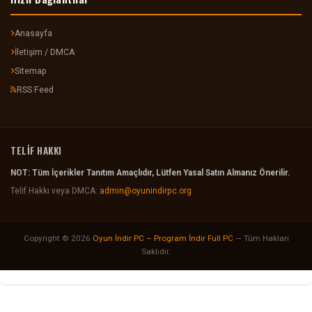
Anasayfa
İletişim / DMCA
Sitemap
RSS Feed
TELİF HAKKI
NOT: Tüm İçerikler Tanıtım Amaçlıdır, Lütfen Yasal Satın Almanız Önerilir.
Telif Hakkı veya DMCA:
admin@oyunindirpc.org
Copyright © 2026
Oyun İndir PC – Program İndir Full PC
— Tüm Hakları
Saklıdır.