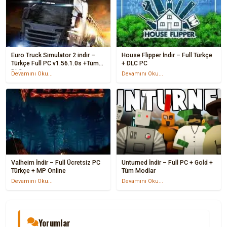
Euro Truck Simulator 2 indir –
House Flipper İndir – Full Türkçe
Türkçe Full PC v1.56.1.0s +Tüm
+ DLC PC
DLC
Devamını Oku...
Devamını Oku...
Valheim İndir – Full Ücretsiz PC
Unturned İndir – Full PC + Gold +
Türkçe + MP Online
Tüm Modlar
Devamını Oku...
Devamını Oku...
Yorumlar