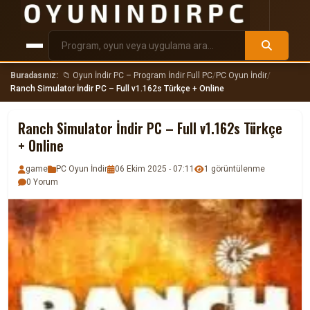
Buradasınız:
📁 Oyun İndir PC – Program İndir Full PC
/
PC Oyun İndir
/
Ranch Simulator İndir PC – Full v1.162s Türkçe + Online
Ranch Simulator İndir PC – Full v1.162s Türkçe
+ Online
game
PC Oyun İndir
06 Ekim 2025 - 07:11
1 görüntülenme
0 Yorum