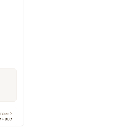
 Yazı:
C + DLC