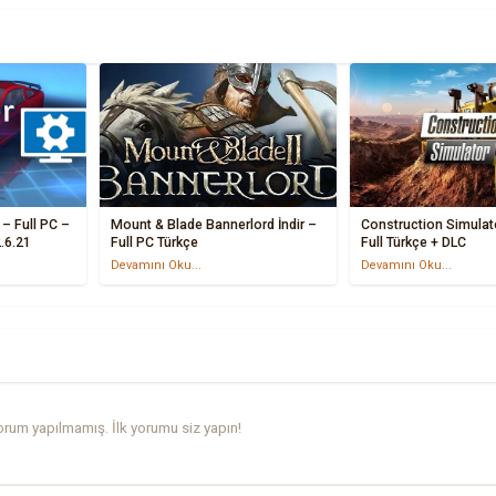
 – Full PC –
Mount & Blade Bannerlord İndir –
Construction Simulato
.6.21
Full PC Türkçe
Full Türkçe + DLC
Devamını Oku...
Devamını Oku...
rum yapılmamış. İlk yorumu siz yapın!