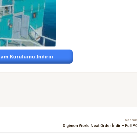
Tam Kurulumu Indirin
Sonraki
Digimon World Next Order İndir – Full P