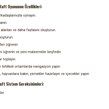
Raft Oyununun Özellikleri:
arkadaşlarınızla oynayın.
anın.
 alanları ve daha fazlasını oluşturun.
nüştürün.
eri öğrenin.
rini öğrenin ve yeni malzemeler keşfedin.
r toplayın.
e tehlikeli ortamlarda navigasyon yapın.
 hayvanlara bakın, yemekler hazırlayın ve içecekler yapın.
aft Sistem Gereksinimleri:
er.