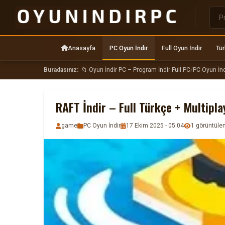
Anasayfa
PC Oyun İndir
Full Oyun İndir
Tür
Buradasınız:
📁 Oyun İndir PC – Program İndir Full PC
/
PC Oyun İnd
RAFT İndir – Full Türkçe + Multipla
game
PC Oyun İndir
17 Ekim 2025 - 05:04
1 görüntül