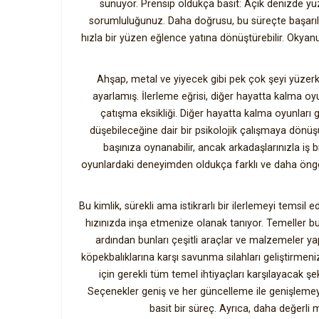
sunuyor. Prensip oldukça basit: Açık denizde yüz
sorumluluğunuz. Daha doğrusu, bu süreçte başarılı 
hızla bir yüzen eğlence yatına dönüştürebilir. Okya
Ahşap, metal ve yiyecek gibi pek çok şeyi yüzerken
ayarlamış. İlerleme eğrisi, diğer hayatta kalma oy
çatışma eksikliği. Diğer hayatta kalma oyunları g
düşebileceğine dair bir psikolojik çalışmaya dönüşür
başınıza oynanabilir, ancak arkadaşlarınızla iş
oyunlardaki deneyimden oldukça farklı ve daha öngörü
Bu kimlik, sürekli ama istikrarlı bir ilerlemeyi temsil 
hızınızda inşa etmenize olanak tanıyor. Temeller b
ardından bunları çeşitli araçlar ve malzemeler ya
köpekbalıklarına karşı savunma silahları geliştirme
için gerekli tüm temel ihtiyaçları karşılayacak ş
Seçenekler geniş ve her güncelleme ile genişlemey
basit bir süreç. Ayrıca, daha değerli