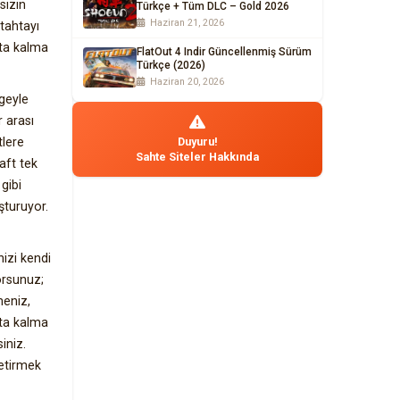
sizin
Türkçe + Tüm DLC – Gold 2026
Haziran 21, 2026
tahtayı
tta kalma
FlatOut 4 Indir Güncellenmiş Sürüm
Türkçe (2026)
Haziran 20, 2026
ngeyle
r arası
tlere
Duyuru!
Sahte Siteler Hakkında
aft tek
gibi
şturuyor.
nizi kendi
orsunuz;
meniz,
tta kalma
iniz.
etirmek