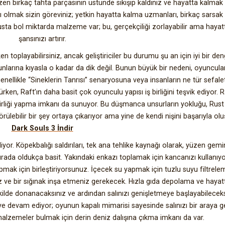
en birkaç tahta parçasının üstünde sıkışıp kaldınız ve hayatta kalmak 
olmak sizin göreviniz; yetkin hayatta kalma uzmanları, birkaç sarsak 
nusta bol miktarda malzeme var; bu, gerçekçiliği zorlayabilir ama haya
şansınızı artırır.
 toplayabilirsiniz, ancak geliştiriciler bu durumu şu an için iyi bir de
unlarına kıyasla o kadar da dik değil. Bunun büyük bir nedeni, oyuncula
enellikle “Sineklerin Tanrısı” senaryosuna veya insanların ne tür sefale
ken, Raft’ın daha basit çok oyunculu yapısı iş birliğini teşvik ediyor. R
 birliği yapma imkanı da sunuyor. Bu düşmanca unsurların yokluğu, Rust 
lebilir bir şey ortaya çıkarıyor ama yine de kendi nişini başarıyla olu
Dark Souls 3 İndir
ediyor. Köpekbalığı saldırıları, tek ana tehlike kaynağı olarak, yüzen gemi
urada oldukça basit. Yakındaki enkazı toplamak için kancanızı kullanıy
pmak için birleştiriyorsunuz. İçecek su yapmak için tuzlu suyu filtrele
niz ve bir sığınak inşa etmeniz gerekecek. Hızla gıda depolama ve haya
ekilde donanacaksınız ve ardından salınızı genişletmeye başlayabileceks
e devam ediyor; oyunun kapalı mimarisi sayesinde salınızı bir araya g
 malzemeler bulmak için derin deniz dalışına çıkma imkanı da var.