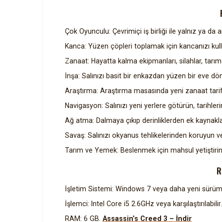
Çok Oyunculu: Çevrimiçi iş birliği ile yalnız ya da 
Kanca: Yüzen çöpleri toplamak için kancanızı kull
Zanaat: Hayatta kalma ekipmanları, silahlar, tarım
İnşa: Salınızı basit bir enkazdan yüzen bir eve dö
Araştırma: Araştırma masasında yeni zanaat tarifl
Navigasyon: Salınızı yeni yerlere götürün, tarihle
Ağ atma: Dalmaya çıkıp derinliklerden ek kaynakla
Savaş: Salınızı okyanus tehlikelerinden koruyun v
Tarım ve Yemek: Beslenmek için mahsul yetiştirin,
R
İşletim Sistemi: Windows 7 veya daha yeni sürüml
İşlemci: Intel Core i5 2.6GHz veya karşılaştırılabilir.
RAM: 6 GB.
Assassin’s Creed 3 – İndir