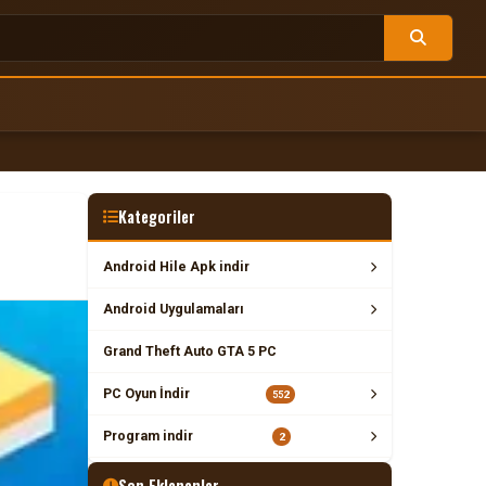
Kategoriler
Android Hile Apk indir
Android Uygulamaları
Grand Theft Auto GTA 5 PC
PC Oyun İndir
552
Program indir
2
Son Eklenenler