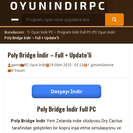
Buradasınız:
📁 Oyun İndir PC – Program İndir Full PC
/
PC Oyun İndir
/
Poly Bridge İndir – Full + Update’li
Poly Bridge İndir – Full + Update’li
game
PC Oyun İndir
18 Ekim 2025 - 03:22
1 görüntülenme
0 Yorum
Dosyayı İndir
Poly Bridge İndir Full PC
Poly Bridge İndir
Yeni Zelanda indie stüdyosu Dry Cactus
tarafından geliştirilen bir köprü inşa etme simülasyonu ve