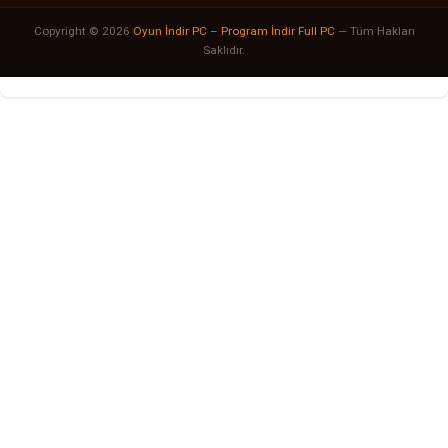
Copyright © 2026
Oyun İndir PC – Program İndir Full PC
— Tüm Hakları
Saklıdır.